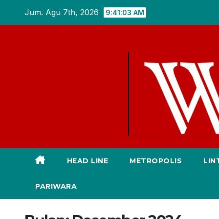
Skip
Jum. Agu 7th, 2026
9:41:05 AM
to
content
HEAD LINE
METROPOLIS
LIN
PARIWARA