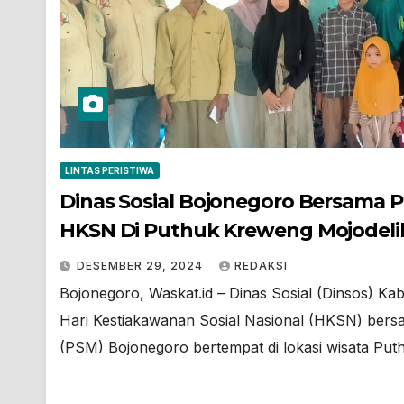
LINTAS PERISTIWA
Dinas Sosial Bojonegoro Bersama Pe
HKSN Di Puthuk Kreweng Mojodeli
DESEMBER 29, 2024
REDAKSI
Bojonegoro, Waskat.id – Dinas Sosial (Dinsos) K
Hari Kestiakawanan Sosial Nasional (HKSN) bersam
(PSM) Bojonegoro bertempat di lokasi wisata Pu