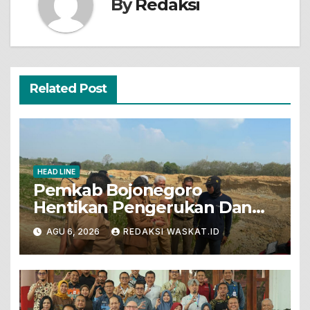
By
Redaksi
Related Post
HEAD LINE
Pemkab Bojonegoro
Hentikan Pengerukan Dan
Penjualan Tanah Dari Lahan
AGU 6, 2026
REDAKSI WASKAT.ID
Pertanian