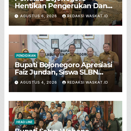
Hentikan Pengerukan Dan
Penjualan Tanah Dari Lahan
AGUSTUS 6, 2026
REDAKSI WASKAT.ID
Pertanian
PENDIDIKAN
Bupati Bojonegoro Apresiasi
Faiz Jundan, Siswa SLBN
Gunungsari Baureno Masuk
AGUSTUS 4, 2026
REDAKSI WASKAT.ID
LKS Diksus Tingkat Nasional
HEAD LINE