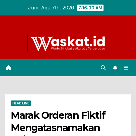
Skip
Jum. Agu 7th, 2026
7:16:01 AM
to
content
HEAD LINE
Marak Orderan Fiktif
Mengatasnamakan