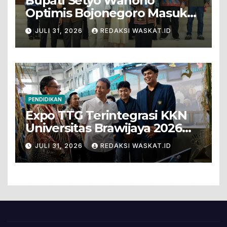
Bupati Setyo Wahono
Optimis Bojonegoro Masuk
Unesco Global Geopark
JULI 31, 2026
REDAKSI WASKAT.ID
PENDIDIKAN
Expo TTG Terintegrasi KKN
Universitas Brawijaya 2026
Hadirkan Inovasi Peternakan
JULI 31, 2026
REDAKSI WASKAT.ID
Untuk Bojonegoro