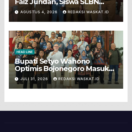
Faiz Jundan, Siswa SLBN
Gunungsari Baureno Masuk
AGUSTUS 4, 2026
REDAKSI WASKAT.ID
LKS Diksus Tingkat Nasional
HEAD LINE
Bupati Setyo Wahono
Optimis Bojonegoro Masuk
Unesco Global Geopark
JULI 31, 2026
REDAKSI WASKAT.ID