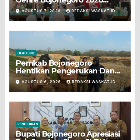
Tunjukkan Bakat Terbaik
AGUSTUS 7, 2026
REDAKSI WASKAT.ID
HEAD LINE
Pemkab Bojonegoro
Hentikan Pengerukan Dan
Penjualan Tanah Dari Lahan
AGUSTUS 6, 2026
REDAKSI WASKAT.ID
Pertanian
PENDIDIKAN
Bupati Bojonegoro Apresiasi