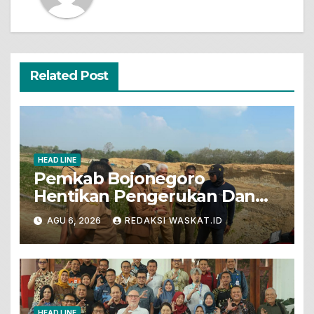
Related Post
HEAD LINE
Pemkab Bojonegoro
Hentikan Pengerukan Dan
Penjualan Tanah Dari Lahan
AGU 6, 2026
REDAKSI WASKAT.ID
Pertanian
HEAD LINE