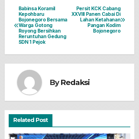
Babinsa Koramil
Persit KCK Cabang
Navigasi
Kepohbaru
XXVIII Panen Cabai Di
Bojonegoro Bersama
Lahan Ketahanan
pos
Warga Gotong
Pangan Kodim
Royong Bersihkan
Bojonegoro
Reruntuhan Gedung
SDN 1 Pejok
By
Redaksi
Related Post