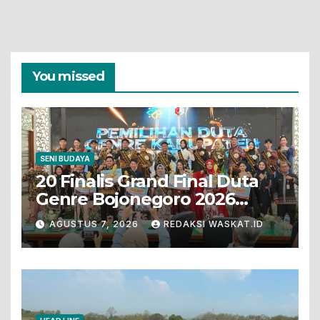
You missed
SENI BUDAYA
20 Finalis Grand Final Duta
Genre Bojonegoro 2026
Tunjukkan Bakat Terbaik
AGUSTUS 7, 2026
REDAKSI WASKAT.ID