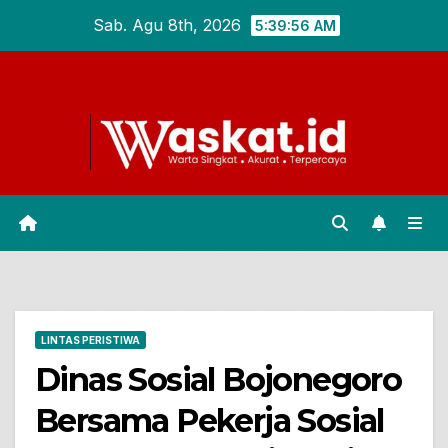
Skip
Sab. Agu 8th, 2026
5:39:57 AM
to
content
LINTAS PERISTIWA
Dinas Sosial Bojonegoro
Bersama Pekerja Sosial