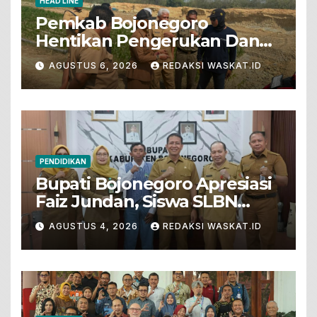
HEAD LINE
Pemkab Bojonegoro
Hentikan Pengerukan Dan
Penjualan Tanah Dari Lahan
AGUSTUS 6, 2026
REDAKSI WASKAT.ID
Pertanian
PENDIDIKAN
Bupati Bojonegoro Apresiasi
Faiz Jundan, Siswa SLBN
Gunungsari Baureno Masuk
AGUSTUS 4, 2026
REDAKSI WASKAT.ID
LKS Diksus Tingkat Nasional