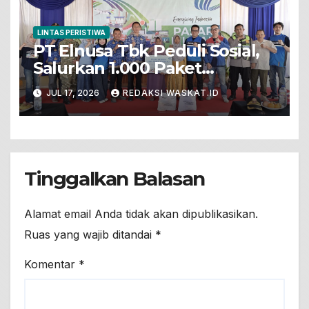
LINTAS PERISTIWA
PT Elnusa Tbk Peduli Sosial,
Salurkan 1.000 Paket
Sembako Dalam Pasar Murah
JUL 17, 2026
REDAKSI WASKAT.ID
Untuk Warga Prasejahtera Di
Desa Sumengko
Tinggalkan Balasan
Alamat email Anda tidak akan dipublikasikan.
Ruas yang wajib ditandai
*
Komentar
*