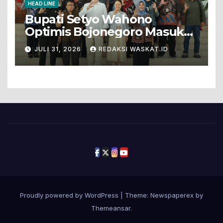
HEAD LINE
Bupati Setyo Wahono
Optimis Bojonegoro Masuk
Unesco Global Geopark
JULI 31, 2026
REDAKSI WASKAT.ID
Proudly powered by WordPress
|
Theme: Newspaperex by
Themeansar
.