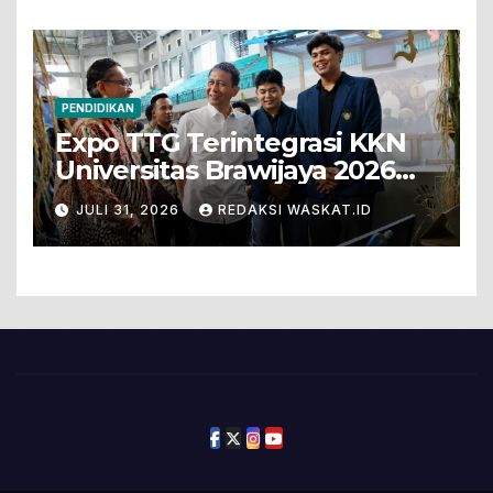
PENDIDIKAN
Expo TTG Terintegrasi KKN
Universitas Brawijaya 2026
Hadirkan Inovasi Peternakan
JULI 31, 2026
REDAKSI WASKAT.ID
Untuk Bojonegoro