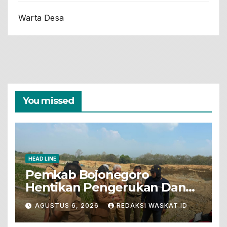
Warta Desa
You missed
HEAD LINE
Pemkab Bojonegoro
Hentikan Pengerukan Dan
Penjualan Tanah Dari Lahan
AGUSTUS 6, 2026
REDAKSI WASKAT.ID
Pertanian