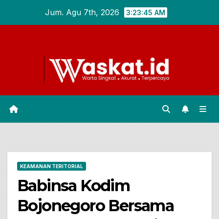
Skip
Jum. Agu 7th, 2026
3:23:46 AM
to
content
KEAMANAN TERITORIAL
Babinsa Kodim
Bojonegoro Bersama