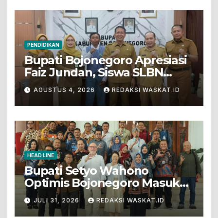
PENDIDIKAN
Bupati Bojonegoro Apresiasi
Faiz Jundan, Siswa SLBN
Gunungsari Baureno Masuk
AGUSTUS 4, 2026
REDAKSI WASKAT.ID
LKS Diksus Tingkat Nasional
HEAD LINE
Bupati Setyo Wahono
Optimis Bojonegoro Masuk
Unesco Global Geopark
JULI 31, 2026
REDAKSI WASKAT.ID