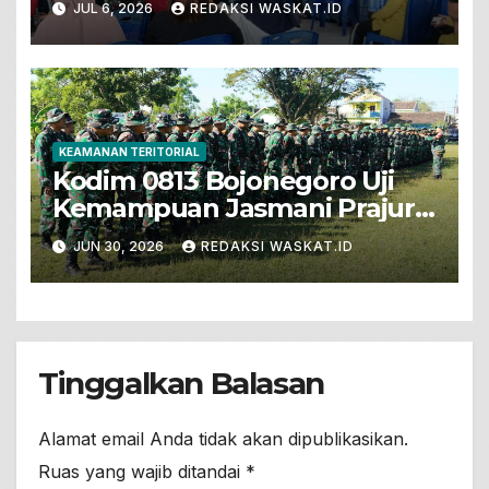
JUL 6, 2026
REDAKSI WASKAT.ID
Donor Darah
KEAMANAN TERITORIAL
Kodim 0813 Bojonegoro Uji
Kemampuan Jasmani Prajurit
Dengan PSJM Sistem Blok
JUN 30, 2026
REDAKSI WASKAT.ID
Tinggalkan Balasan
Alamat email Anda tidak akan dipublikasikan.
Ruas yang wajib ditandai
*