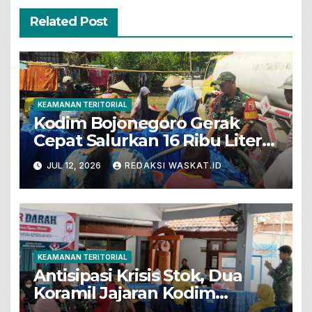
Related Post
KEAMANAN TERITORIAL
Kodim Bojonegoro Gerak
Cepat Salurkan 16 Ribu Liter
Air Bersih Untuk Warga
JUL 12, 2026
REDAKSI WASKAT.ID
Terdampak Kekeringan
KEAMANAN TERITORIAL
Antisipasi Krisis Stok, Dua
Koramil Jajaran Kodim
Bojonegoro Gelar Bakti Sosial