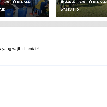
, 2026
REDAKSI
JUN 30, 2026
REDAKS
negoro Gelar
Jasmani Prajurit
i Sosial Donor
Dengan PSJM
.ID
WASKAT.ID
ah
Sistem Blok
 yang wajib ditandai
*