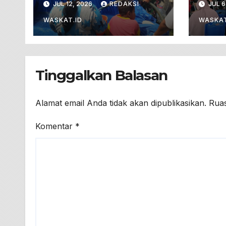
JUL 12, 2026
REDAKSI
JUL 6
Liter Air Bersih
Bojo
Untuk Warga
Bakt
WASKAT.ID
WASKAT
Terdampak
Dar
Kekeringan
Tinggalkan Balasan
Alamat email Anda tidak akan dipublikasikan.
Ruas
Komentar
*