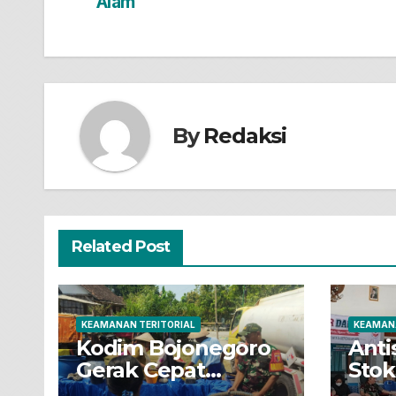
pos
Alam
By
Redaksi
Related Post
KEAMANAN TERITORIAL
KEAMANA
Kodim Bojonegoro
Antis
Gerak Cepat
Stok
Salurkan 16 Ribu
Jaja