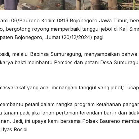
amil 06/Baureno Kodim 0813 Bojonegoro Jawa Timur, be
 bergotong royong memperbaiki tanggul jebol di Kali Sim
ten Bojonegoro, Jumat (20/12/2024) pagi.
Rosidi, melalui Babinsa Sumuragung, menyampaikan bahwa
 karya bakti membantu Pemdes dan petani Desa Sumuragu
masyarakat yang ada, menangani tanggul yang jebol,’’ uca
ya membantu petani dalam rangka program ketahanan pangan
tanam padi, jika lahan pertanian terendam banjir dan tida
 panen. Jadi, ini upaya kami bersama Polsek Baureno memb
Ilyas Rosidi.