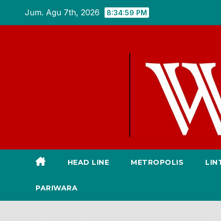
Skip
Jum. Agu 7th, 2026
8:35:00 PM
to
content
HEAD LINE
METROPOLIS
LIN
PARIWARA