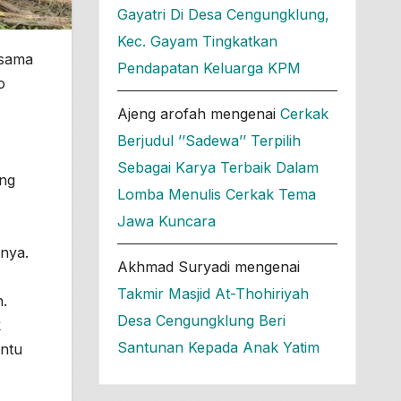
Gayatri Di Desa Cengungklung,
Kec. Gayam Tingkatkan
rsama
Pendapatan Keluarga KPM
o
Ajeng arofah
mengenai
Cerkak
Berjudul ’’Sadewa’’ Terpilih
Sebagai Karya Terbaik Dalam
ng
Lomba Menulis Cerkak Tema
Jawa Kuncara
pnya.
Akhmad Suryadi
mengenai
Takmir Masjid At-Thohiriyah
.
Desa Cengungklung Beri
k
Santunan Kepada Anak Yatim
antu