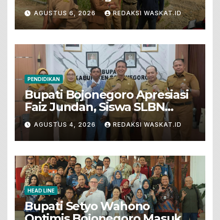
Penjualan Tanah Dari Lahan
AGUSTUS 6, 2026
REDAKSI WASKAT.ID
Pertanian
PENDIDIKAN
Bupati Bojonegoro Apresiasi
Faiz Jundan, Siswa SLBN
Gunungsari Baureno Masuk
AGUSTUS 4, 2026
REDAKSI WASKAT.ID
LKS Diksus Tingkat Nasional
HEAD LINE
Bupati Setyo Wahono
Optimis Bojonegoro Masuk