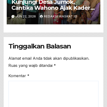
Kunjungi Desa Jumok,
Cantika Wahono Ajak Kader
PKK Wujudkan Keluarga
JUN 22, 2026
REDAKSI WASKAT.ID
Sehat Berkualitas
Tinggalkan Balasan
Alamat email Anda tidak akan dipublikasikan.
Ruas yang wajib ditandai
*
Komentar
*