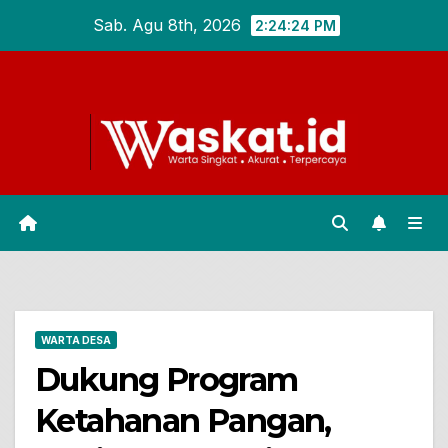
Skip
Sab. Agu 8th, 2026
2:24:25 PM
to
content
WARTA DESA
Dukung Program
Ketahanan Pangan,