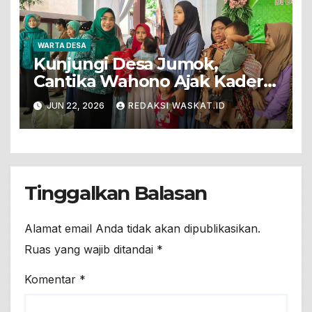
WARTA DESA
Kunjungi Desa Jumok,
Cantika Wahono Ajak Kader
PKK Wujudkan Keluarga
JUN 22, 2026
REDAKSI WASKAT.ID
Sehat Berkualitas
Tinggalkan Balasan
Alamat email Anda tidak akan dipublikasikan.
Ruas yang wajib ditandai
*
Komentar
*