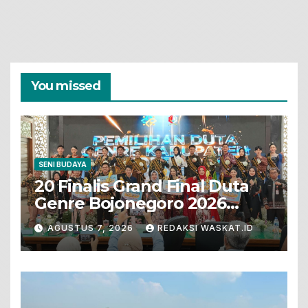
You missed
SENI BUDAYA
20 Finalis Grand Final Duta
Genre Bojonegoro 2026
Tunjukkan Bakat Terbaik
AGUSTUS 7, 2026
REDAKSI WASKAT.ID