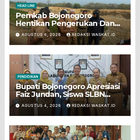
HEAD LINE
Pemkab Bojonegoro
Hentikan Pengerukan Dan
Penjualan Tanah Dari Lahan
AGUSTUS 6, 2026
REDAKSI WASKAT.ID
Pertanian
PENDIDIKAN
Bupati Bojonegoro Apresiasi
Faiz Jundan, Siswa SLBN
Gunungsari Baureno Masuk
AGUSTUS 4, 2026
REDAKSI WASKAT.ID
LKS Diksus Tingkat Nasional