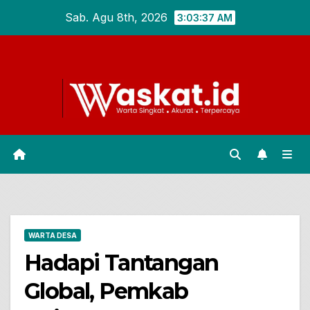
Skip
Sab. Agu 8th, 2026
3:03:38 AM
to
content
WARTA DESA
Hadapi Tantangan
Global, Pemkab