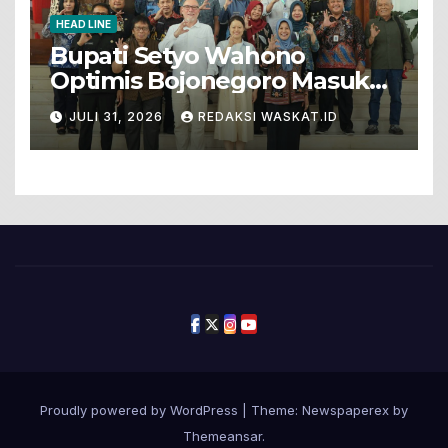
HEAD LINE
Bupati Setyo Wahono
Optimis Bojonegoro Masuk
Unesco Global Geopark
JULI 31, 2026
REDAKSI WASKAT.ID
Proudly powered by WordPress
|
Theme: Newspaperex by
Themeansar
.