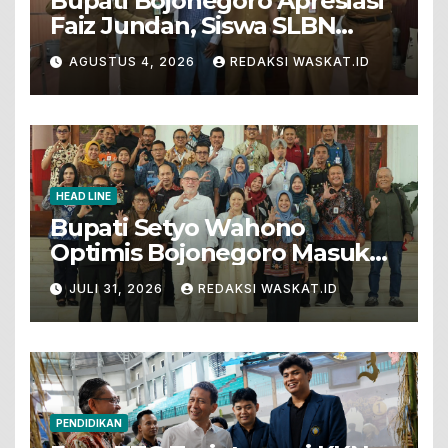
Bupati Bojonegoro Apresiasi
Faiz Jundan, Siswa SLBN
Gunungsari Baureno Masuk
AGUSTUS 4, 2026
REDAKSI WASKAT.ID
LKS Diksus Tingkat Nasional
HEAD LINE
Bupati Setyo Wahono
Optimis Bojonegoro Masuk
Unesco Global Geopark
JULI 31, 2026
REDAKSI WASKAT.ID
PENDIDIKAN