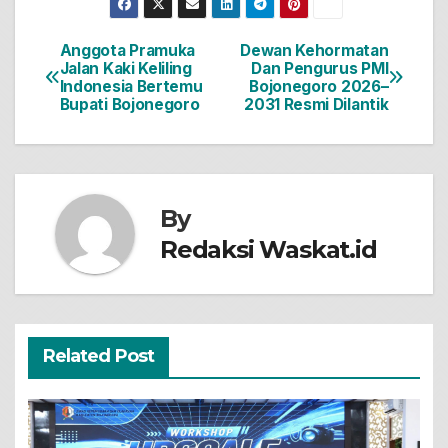
Anggota Pramuka
Dewan Kehormatan
Navigasi
Jalan Kaki Keliling
Dan Pengurus PMI
Indonesia Bertemu
Bojonegoro 2026–
pos
Bupati Bojonegoro
2031 Resmi Dilantik
By
Redaksi Waskat.id
Related Post