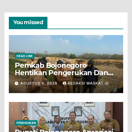
You missed
HEAD LINE
Pemkab Bojonegoro
Hentikan Pengerukan Dan
Penjualan Tanah Dari Lahan
AGUSTUS 6, 2026
REDAKSI WASKAT.ID
Pertanian
PENDIDIKAN