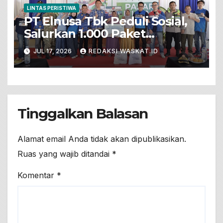
LINTAS PERISTIWA
PT Elnusa Tbk Peduli Sosial,
Salurkan 1.000 Paket
Sembako Dalam Pasar Murah
JUL 17, 2026
REDAKSI WASKAT.ID
Untuk Warga Prasejahtera Di
Desa Sumengko
Tinggalkan Balasan
Alamat email Anda tidak akan dipublikasikan.
Ruas yang wajib ditandai
*
Komentar
*