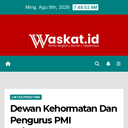
Skip
Ming. Agu 9th, 2026
7:48:03 AM
to
content
LINTAS PERISTIWA
Dewan Kehormatan Dan
Pengurus PMI