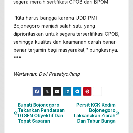
segera meraih sertifikasi CPOB dari BPOM.
’’Kita harus bangga karena UDD PMI
Bojonegoro menjadi salah satu yang
diprioritaskan untuk segera tersertifikasi CPOB,
sehingga kualitas dan keamanan darah benar-
benar terjamin bagi masyarakat,’’ pungkasnya.
***
Wartawan: Dwi Prasetyo/hmp
Bupati Bojonegoro
Persit KCK Kodim
Navigasi
Tekankan Pendataan
Bojonegoro
DTSEN Obyektif Dan
Laksanakan Ziarah
pos
Tepat Sasaran
Dan Tabur Bunga