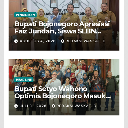
PENDIDIKAN
Bupati Bojonegoro Apresiasi
Faiz Jundan, Siswa SLBN
Gunungsari Baureno Masuk
AGUSTUS 4, 2026
REDAKSI WASKAT.ID
LKS Diksus Tingkat Nasional
HEAD LINE
Bupati Setyo Wahono
Optimis Bojonegoro Masuk
Unesco Global Geopark
JULI 31, 2026
REDAKSI WASKAT.ID