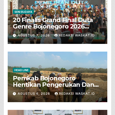
SENI BUDAYA
20 Finalis Grand Final Duta
Genre Bojonegoro 2026
Tunjukkan Bakat Terbaik
AGUSTUS 7, 2026
REDAKSI WASKAT.ID
HEAD LINE
Pemkab Bojonegoro
Hentikan Pengerukan Dan
Penjualan Tanah Dari Lahan
AGUSTUS 6, 2026
REDAKSI WASKAT.ID
Pertanian