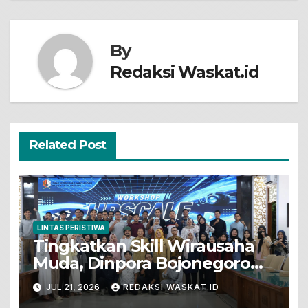
By
Redaksi Waskat.id
Related Post
LINTAS PERISTIWA
Tingkatkan Skill Wirausaha
Muda, Dinpora Bojonegoro
Gelar Workshop Produksi
JUL 21, 2026
REDAKSI WASKAT.ID
Video Promosi Berbasis