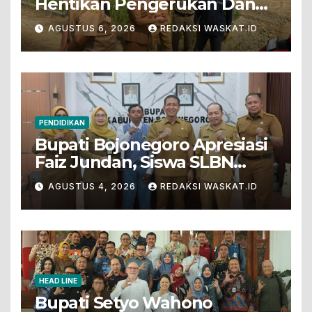
Hentikan Pengerukan Dan
Penjualan Tanah Dari Lahan
AGUSTUS 6, 2026
REDAKSI WASKAT.ID
Pertanian
PENDIDIKAN
Bupati Bojonegoro Apresiasi
Faiz Jundan, Siswa SLBN
Gunungsari Baureno Masuk
AGUSTUS 4, 2026
REDAKSI WASKAT.ID
LKS Diksus Tingkat Nasional
HEAD LINE
Bupati Setyo Wahono