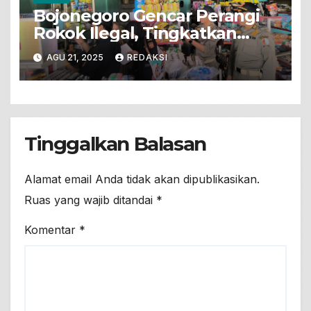
Bojonegoro Gencar Perangi
Rokok Ilegal, Tingkatkan
Sinergi Lintas Sektor untuk
AGU 21, 2025
REDAKSI
Lakukan Operasi Lapangan
Tinggalkan Balasan
Alamat email Anda tidak akan dipublikasikan.
Ruas yang wajib ditandai
*
Komentar
*