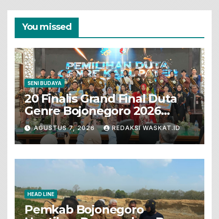
You missed
SENI BUDAYA
20 Finalis Grand Final Duta
Genre Bojonegoro 2026
Tunjukkan Bakat Terbaik
AGUSTUS 7, 2026
REDAKSI WASKAT.ID
HEAD LINE
Pemkab Bojonegoro