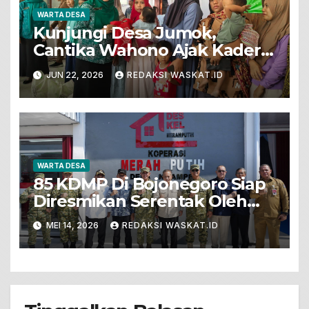
WARTA DESA
Kunjungi Desa Jumok,
Cantika Wahono Ajak Kader
PKK Wujudkan Keluarga
JUN 22, 2026
REDAKSI WASKAT.ID
Sehat Berkualitas
WARTA DESA
85 KDMP Di Bojonegoro Siap
Diresmikan Serentak Oleh
Presiden Prabowo Subianto
MEI 14, 2026
REDAKSI WASKAT.ID