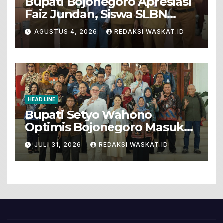
Bupati Bojonegoro Apresiasi
Faiz Jundan, Siswa SLBN
Gunungsari Baureno Masuk
AGUSTUS 4, 2026
REDAKSI WASKAT.ID
LKS Diksus Tingkat Nasional
HEAD LINE
Bupati Setyo Wahono
Optimis Bojonegoro Masuk
Unesco Global Geopark
JULI 31, 2026
REDAKSI WASKAT.ID