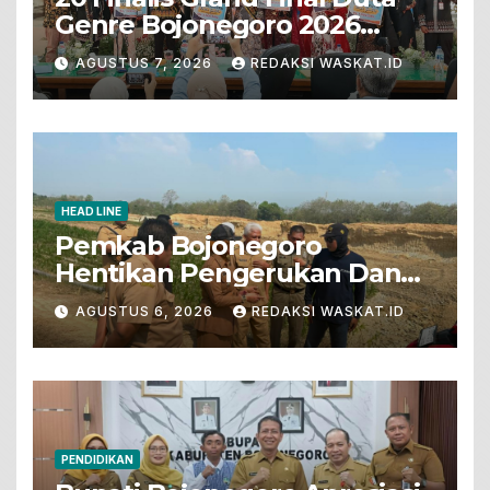
Genre Bojonegoro 2026
Tunjukkan Bakat Terbaik
AGUSTUS 7, 2026
REDAKSI WASKAT.ID
HEAD LINE
Pemkab Bojonegoro
Hentikan Pengerukan Dan
Penjualan Tanah Dari Lahan
AGUSTUS 6, 2026
REDAKSI WASKAT.ID
Pertanian
PENDIDIKAN