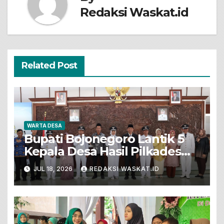
Redaksi Waskat.id
Related Post
WARTA DESA
Bupati Bojonegoro Lantik 5
Kepala Desa Hasil Pilkades
Pergantian Antar Waktu
JUL 18, 2026
REDAKSI WASKAT.ID