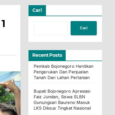
Cari
1
Cari
g
Recent Posts
Pemkab Bojonegoro Hentikan
Pengerukan Dan Penjualan
Tanah Dari Lahan Pertanian
Bupati Bojonegoro Apresiasi
Faiz Jundan, Siswa SLBN
Gunungsari Baureno Masuk
LKS Diksus Tingkat Nasional