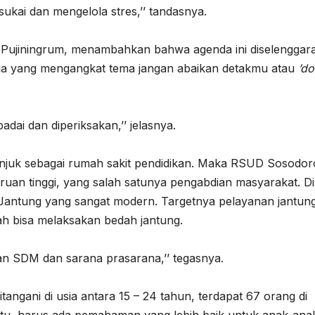
ukai dan mengelola stres,’’ tandasnya.
 Pujiningrum, menambahkan bahwa agenda ini diselenggar
nia yang mengangkat tema jangan abaikan detakmu atau
’do
adai dan diperiksakan,’’ jelasnya.
njuk sebagai rumah sakit pendidikan. Maka RSUD Sosodor
uan tinggi, yang salah satunya pengabdian masyarakat. Di
Jantung yang sangat modern. Targetnya pelayanan jantun
ah bisa melaksakan bedah jantung.
n SDM dan sarana prasarana,’’ tegasnya.
itangani di usia antara 15 – 24 tahun, terdapat 67 orang di
itu, harus ada pemahaman yang lebih baik untuk anak-ana