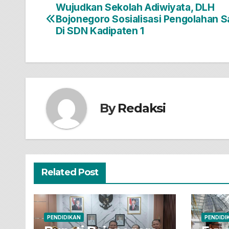
Wujudkan Sekolah Adiwiyata, DLH
Navigasi
Bojonegoro Sosialisasi Pengolahan 
pos
Di SDN Kadipaten 1
By
Redaksi
Related Post
PENDIDIKAN
PENDIDI