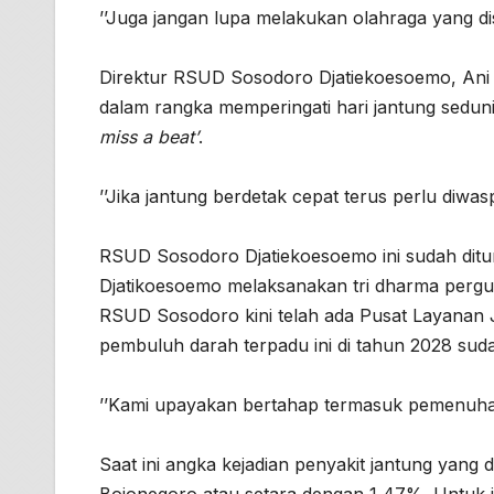
’’Juga jangan lupa melakukan olahraga yang dis
Direktur RSUD Sosodoro Djatiekoesoemo, Ani
dalam rangka memperingati hari jantung sedu
miss a beat’
.
’’Jika jantung berdetak cepat terus perlu diwasp
RSUD Sosodoro Djatiekoesoemo ini sudah ditu
Djatikoesoemo melaksanakan tri dharma pergur
RSUD Sosodoro kini telah ada Pusat Layanan 
pembuluh darah terpadu ini di tahun 2028 sud
’’Kami upayakan bertahap termasuk pemenuha
Saat ini angka kejadian penyakit jantung yang d
Bojonegoro atau setara dengan 1,47%. Untuk 