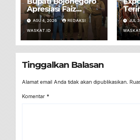
Bupati Bojonegoro
Exp
Apresiasi Faiz
Teri
Jundan, Siswa SLBN
Univ
AGU 4, 2026
REDAKSI
JUL 3
Gunungsari
Braw
Baureno Masuk LKS
Hadi
WASKAT.ID
WASKAT
Diksus Tingkat
Pet
Nasional
Boj
Tinggalkan Balasan
Alamat email Anda tidak akan dipublikasikan.
Ruas
Komentar
*