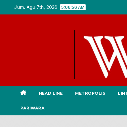
Skip
Jum. Agu 7th, 2026
5:06:57 AM
to
content
HEAD LINE
METROPOLIS
LIN
PARIWARA