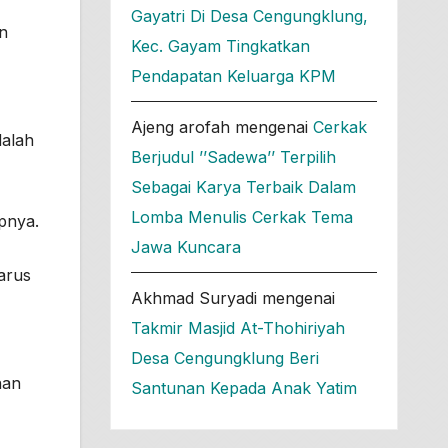
Gayatri Di Desa Cengungklung,
n
Kec. Gayam Tingkatkan
Pendapatan Keluarga KPM
Ajeng arofah
mengenai
Cerkak
dalah
Berjudul ’’Sadewa’’ Terpilih
Sebagai Karya Terbaik Dalam
Lomba Menulis Cerkak Tema
pnya.
Jawa Kuncara
arus
Akhmad Suryadi
mengenai
Takmir Masjid At-Thohiriyah
Desa Cengungklung Beri
nan
Santunan Kepada Anak Yatim