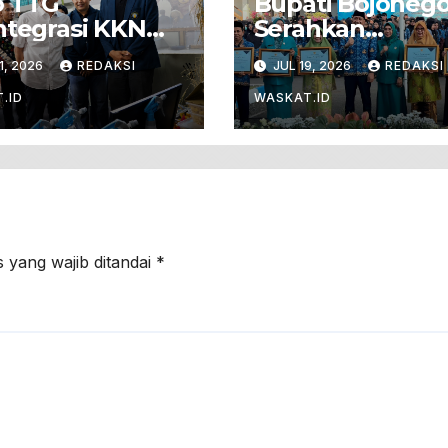
o TTG
Bupati Bojoneg
ntegrasi KKN
Serahkan
ersitas
Penghargaan
1, 2026
REDAKSI
JUL 19, 2026
REDAKSI
ijaya 2026
Sekolah Ramah
rkan Inovasi
Anak
.ID
WASKAT.ID
ernakan Untuk
onegoro
 yang wajib ditandai
*