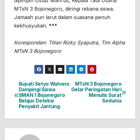
dipimpin Ustaz Mahrus, Kepala Tata Usaha
MTsN 3 Bojonegoro, diiringi rebana siswa.
Jamaah pun larut dalam suasana penuh
kekhusyukan.
***
Koresponden: Titian Rizky Syaputra, Tim Alpha
MTsN 3 Bojonegoro
Bupati Setyo Wahono
MTsN 3 Bojonegoro
Navigasi
Dampingi Siswa
Gelar Peringatan Hari
SMAN 1 Bojonegoro
Menulis Surat
pos
Belajar Deteksi
Sedunia
Penyakit Jantung