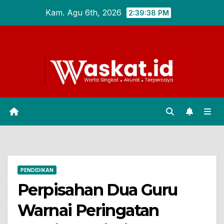
Skip
Kam. Agu 6th, 2026
2:39:39 PM
to
content
PENDIDIKAN
Perpisahan Dua Guru
Warnai Peringatan