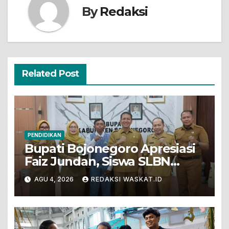
By
Redaksi
Related Post
PENDIDIKAN
Bupati Bojonegoro Apresiasi
Faiz Jundan, Siswa SLBN
Gunungsari Baureno Masuk
AGU 4, 2026
REDAKSI WASKAT.ID
LKS Diksus Tingkat Nasional