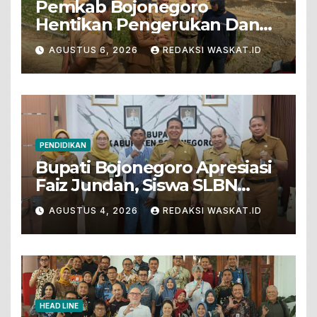
Pemkab Bojonegoro
Hentikan Pengerukan Dan
Penjualan Tanah Dari Lahan
AGUSTUS 6, 2026
REDAKSI WASKAT.ID
Pertanian
PENDIDIKAN
Bupati Bojonegoro Apresiasi
Faiz Jundan, Siswa SLBN
Gunungsari Baureno Masuk
AGUSTUS 4, 2026
REDAKSI WASKAT.ID
LKS Diksus Tingkat Nasional
HEAD LINE