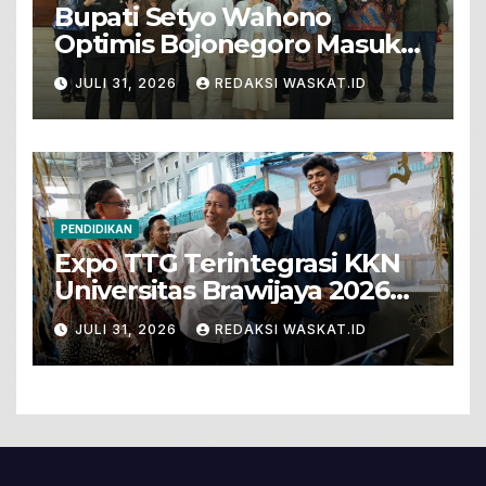
Bupati Setyo Wahono
Optimis Bojonegoro Masuk
Unesco Global Geopark
JULI 31, 2026
REDAKSI WASKAT.ID
PENDIDIKAN
Expo TTG Terintegrasi KKN
Universitas Brawijaya 2026
Hadirkan Inovasi Peternakan
JULI 31, 2026
REDAKSI WASKAT.ID
Untuk Bojonegoro