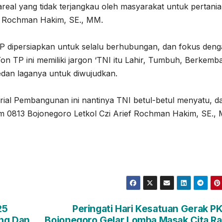
real yang tidak terjangkau oleh masyarakat untuk pertani
ief Rochman Hakim, SE., MM.
P dipersiapkan untuk selalu berhubungan, dan fokus den
 TP ini memiliki jargon ‘TNI itu Lahir, Tumbuh, Berkemb
an laganya untuk diwujudkan.
ial Pembangunan ini nantinya TNI betul-betul menyatu, d
dim 0813 Bojonegoro Letkol Czi Arief Rochman Hakim, SE.,
25
Peringati Hari Kesatuan Gerak P
eng Dan
Bojonegoro Gelar Lomba Masak Cita R