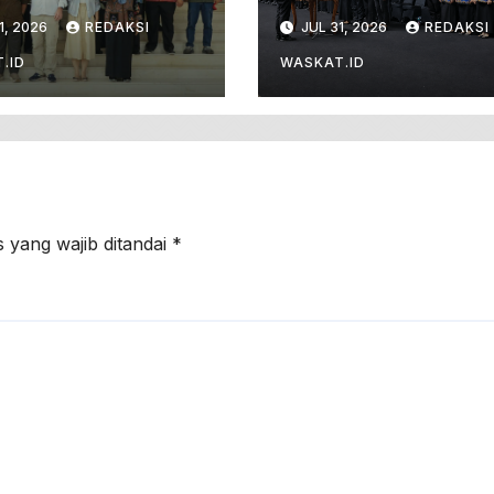
onegoro Masuk
Dan Sumpah
1, 2026
REDAKSI
JUL 31, 2026
REDAKSI
co Global
Jabatan 571 PNS
park
Baru. Ini Pesann
.ID
WASKAT.ID
 yang wajib ditandai
*