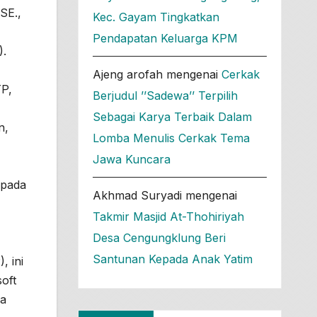
SE.,
Kec. Gayam Tingkatkan
Pendapatan Keluarga KPM
).
Ajeng arofah
mengenai
Cerkak
TP,
Berjudul ’’Sadewa’’ Terpilih
Sebagai Karya Terbaik Dalam
n,
Lomba Menulis Cerkak Tema
Jawa Kuncara
 pada
Akhmad Suryadi
mengenai
Takmir Masjid At-Thohiriyah
Desa Cengungklung Beri
Santunan Kepada Anak Yatim
, ini
oft
ma