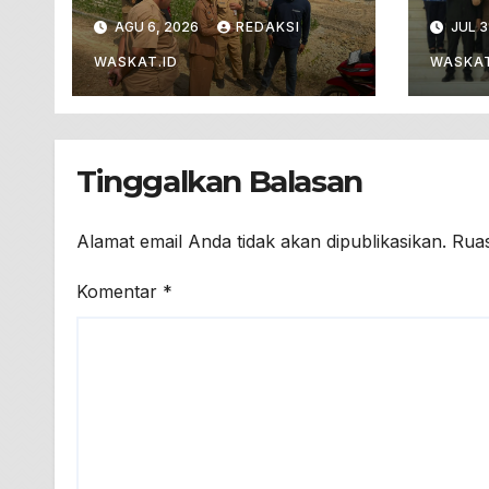
Hentikan
Boj
AGU 6, 2026
REDAKSI
JUL 3
Pengerukan Dan
Unes
Penjualan Tanah
Geo
WASKAT.ID
WASKAT
Dari Lahan
Pertanian
Tinggalkan Balasan
Alamat email Anda tidak akan dipublikasikan.
Ruas
Komentar
*