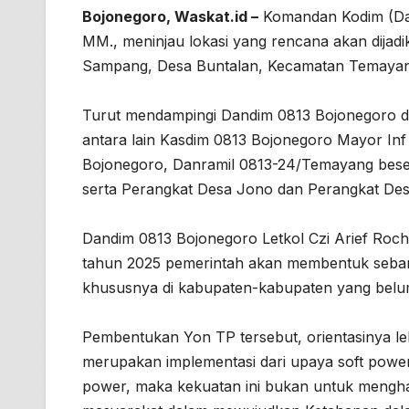
Bojonegoro, Waskat.id –
Komandan Kodim (Dan
MM., meninjau lokasi yang rencana akan dijad
Sampang, Desa Buntalan, Kecamatan Temayang
Turut mendampingi Dandim 0813 Bojonegoro dal
antara lain Kasdim 0813 Bojonegoro Mayor In
Bojonegoro, Danramil 0813-24/Temayang beser
serta Perangkat Desa Jono dan Perangkat De
Dandim 0813 Bojonegoro Letkol Czi Arief Roc
tahun 2025 pemerintah akan membentuk seban
khususnya di kabupaten-kabupaten yang belum
Pembentukan Yon TP tersebut, orientasinya lebi
merupakan implementasi dari upaya soft power
power, maka kekuatan ini bukan untuk mengh