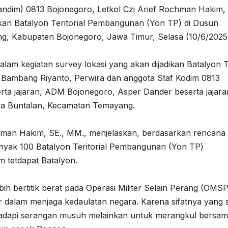
dim) 0813 Bojonegoro, Letkol Czi Arief Rochman Hakim, 
ikan Batalyon Teritorial Pembangunan (Yon TP) di Dusun
, Kabupaten Bojonegoro, Jawa Timur, Selasa (10/6/2025
am kegiatan survey lokasi yang akan dijadikan Batalyon 
f Bambang Riyanto, Perwira dan anggota Staf Kodim 0813
ta jajaran, ADM Bojonegoro, Asper Dander beserta jajara
sa Buntalan, Kecamatan Temayang.
hman Hakim, SE., MM., menjelaskan, berdasarkan rencana
yak 100 Batalyon Teritorial Pembangunan (Yon TP)
 tetdapat Batalyon.
h bertitik berat pada Operasi Militer Selain Perang (OMSP)
 dalam menjaga kedaulatan negara. Karena sifatnya yang s
adapi serangan musuh melainkan untuk merangkul bersa