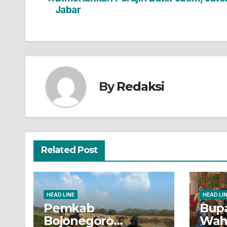
pos
Jabar
By
Redaksi
Related Post
HEAD LINE
HEAD LI
Pemkab
Bupa
Bojonegoro
Wah