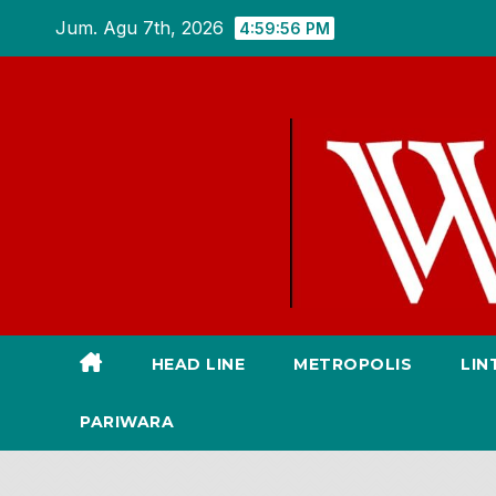
Skip
Jum. Agu 7th, 2026
4:59:57 PM
to
content
HEAD LINE
METROPOLIS
LIN
PARIWARA