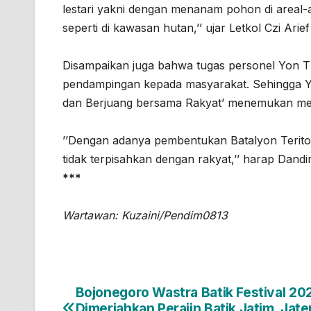
lestari yakni dengan menanam pohon di areal-a
seperti di kawasan hutan,’’ ujar Letkol Czi Ar
Disampaikan juga bahwa tugas personel Yon T
pendampingan kepada masyarakat. Sehingga Yon
dan Berjuang bersama Rakyat’ menemukan med
’’Dengan adanya pembentukan Batalyon Teritor
tidak terpisahkan dengan rakyat,’’ harap Dan
***
Wartawan: Kuzaini/Pendim0813
Bojonegoro Wastra Batik Festival 20
Navigasi
Dimeriahkan Perajin Batik Jatim, Jat