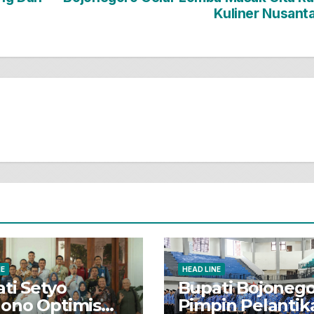
Kuliner Nusant
NE
HEAD LINE
ti Setyo
Bupati Bojoneg
ono Optimis
Pimpin Pelantik