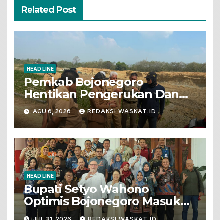
Related Post
HEAD LINE
Pemkab Bojonegoro
Hentikan Pengerukan Dan
Penjualan Tanah Dari Lahan
AGU 6, 2026
REDAKSI WASKAT.ID
Pertanian
HEAD LINE
Bupati Setyo Wahono
Optimis Bojonegoro Masuk
Unesco Global Geopark
JUL 31, 2026
REDAKSI WASKAT.ID