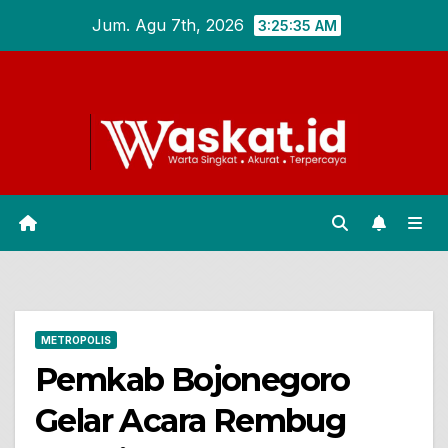
Skip
Jum. Agu 7th, 2026
3:25:36 AM
to
content
METROPOLIS
Pemkab Bojonegoro
Gelar Acara Rembug