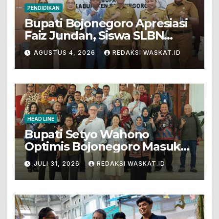
PENDIDIKAN
Bupati Bojonegoro Apresiasi
Faiz Jundan, Siswa SLBN
Gunungsari Baureno Masuk
AGUSTUS 4, 2026
REDAKSI WASKAT.ID
LKS Diksus Tingkat Nasional
HEAD LINE
Bupati Setyo Wahono
Optimis Bojonegoro Masuk
Unesco Global Geopark
JULI 31, 2026
REDAKSI WASKAT.ID