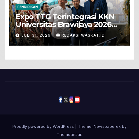
PENDIDIKAN
Expo TTG Terintegrasi KKN
Universitas Brawijaya 2026
Hadirkan Inovasi Peternakan
JULI 31, 2026
REDAKSI WASKAT.ID
Untuk Bojonegoro
Proudly powered by WordPress
|
Theme: Newspaperex by
Themeansar
.