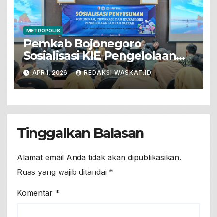
METROPOLIS
Pemkab Bojonegoro
Sosialisasi KIE Pengelolaan
Sampah
APR 1, 2026
REDAKSI WASKAT.ID
Tinggalkan Balasan
Alamat email Anda tidak akan dipublikasikan.
Ruas yang wajib ditandai
*
Komentar
*