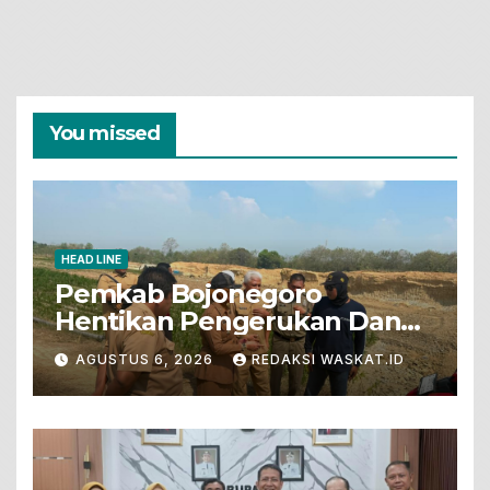
You missed
HEAD LINE
Pemkab Bojonegoro
Hentikan Pengerukan Dan
Penjualan Tanah Dari Lahan
AGUSTUS 6, 2026
REDAKSI WASKAT.ID
Pertanian