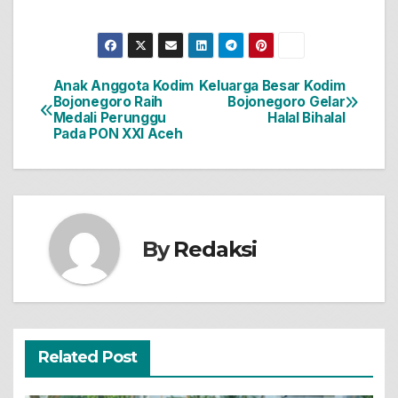
Anak Anggota Kodim
Keluarga Besar Kodim
Navigasi
Bojonegoro Raih
Bojonegoro Gelar
Medali Perunggu
Halal Bihalal
pos
Pada PON XXI Aceh
By
Redaksi
Related Post