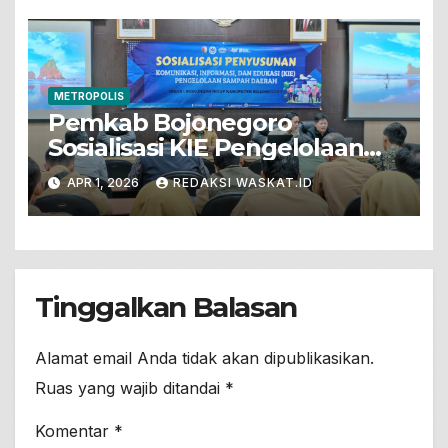
METROPOLIS
Pemkab Bojonegoro
Sosialisasi KIE Pengelolaan
Sampah
APR 1, 2026
REDAKSI WASKAT.ID
Tinggalkan Balasan
Alamat email Anda tidak akan dipublikasikan.
Ruas yang wajib ditandai
*
Komentar
*