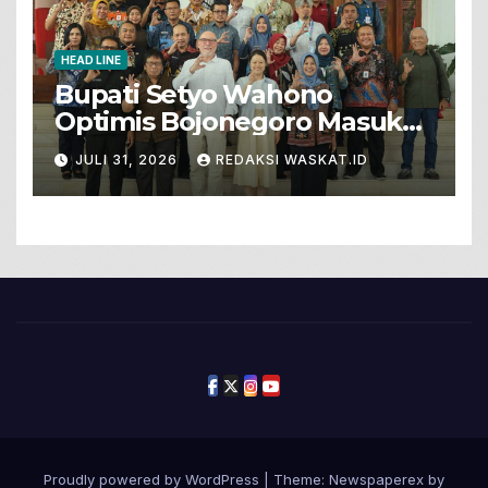
HEAD LINE
Bupati Setyo Wahono
Optimis Bojonegoro Masuk
Unesco Global Geopark
JULI 31, 2026
REDAKSI WASKAT.ID
Proudly powered by WordPress
|
Theme: Newspaperex by