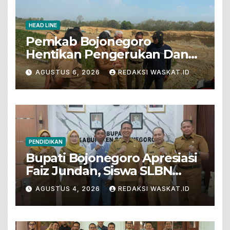
HEAD LINE
Pemkab Bojonegoro
Hentikan Pengerukan Dan
Penjualan Tanah Dari Lahan
AGUSTUS 6, 2026
REDAKSI WASKAT.ID
Pertanian
PENDIDIKAN
Bupati Bojonegoro Apresiasi
Faiz Jundan, Siswa SLBN
Gunungsari Baureno Masuk
AGUSTUS 4, 2026
REDAKSI WASKAT.ID
LKS Diksus Tingkat Nasional