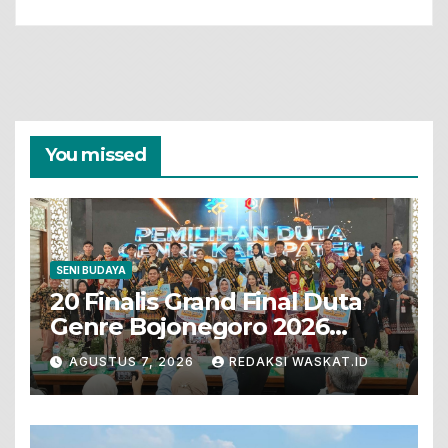
You missed
SENI BUDAYA
20 Finalis Grand Final Duta
Genre Bojonegoro 2026
Tunjukkan Bakat Terbaik
AGUSTUS 7, 2026
REDAKSI WASKAT.ID