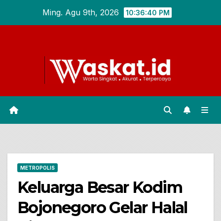
Skip
Ming. Agu 9th, 2026
10:36:41 PM
to
content
METROPOLIS
Keluarga Besar Kodim
Bojonegoro Gelar Halal