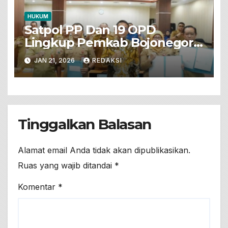
HUKUM
Satpol PP Dan 19 OPD
Lingkup Pemkab Bojonegoro
Tandatangani Komitmen
JAN 21, 2026
REDAKSI
Sinergitas Wujudkan
Ketertiban Dan
Ketenteraman
Tinggalkan Balasan
Alamat email Anda tidak akan dipublikasikan.
Ruas yang wajib ditandai
*
Komentar
*