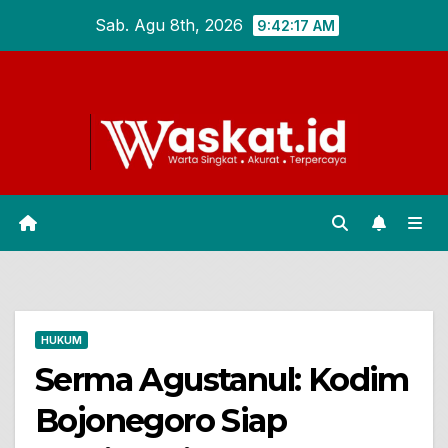
Skip
Sab. Agu 8th, 2026
9:42:18 AM
to
content
HUKUM
Serma Agustanul: Kodim
Bojonegoro Siap