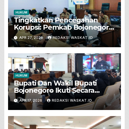
HUKUM
Tingkatkan Pencegahan
Korupsi: Pemkab Bojonegoro
Terima Tim Entry Meeting
APR 27, 2026
REDAKSI WASKAT.ID
BPKP Pusat
HUKUM
Bupati Dan Wakil Bupati
Bojonegoro Ikuti Secara
Daring Talkshow
APR 17, 2026
REDAKSI WASKAT.ID
Pencegahan Korupsi