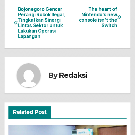
Bojonegoro Gencar
The heart of
Navigasi
Perangi Rokok Ilegal,
Nintendo’s new
Tingkatkan Sinergi
console isn’t the
pos
Lintas Sektor untuk
Switch
Lakukan Operasi
Lapangan
By
Redaksi
Related Post