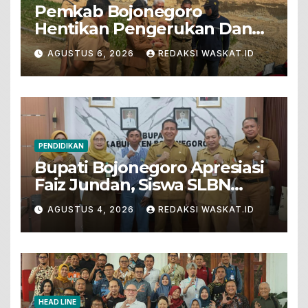
Pemkab Bojonegoro
Hentikan Pengerukan Dan
Penjualan Tanah Dari Lahan
AGUSTUS 6, 2026
REDAKSI WASKAT.ID
Pertanian
PENDIDIKAN
Bupati Bojonegoro Apresiasi
Faiz Jundan, Siswa SLBN
Gunungsari Baureno Masuk
AGUSTUS 4, 2026
REDAKSI WASKAT.ID
LKS Diksus Tingkat Nasional
HEAD LINE