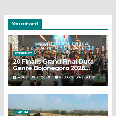
You missed
SENI BUDAYA
20 Finalis Grand Final Duta
Genre Bojonegoro 2026
Tunjukkan Bakat Terbaik
AGUSTUS 7, 2026
REDAKSI WASKAT.ID
HEAD LINE