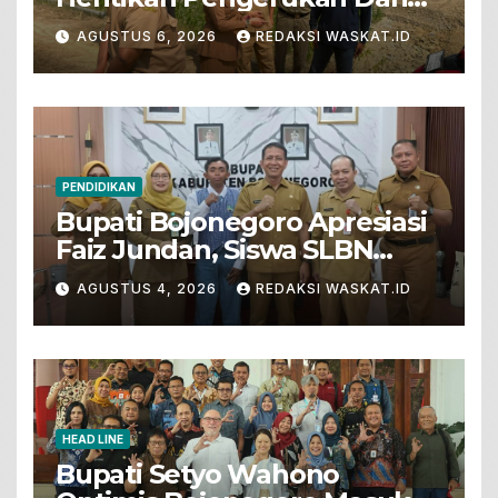
Penjualan Tanah Dari Lahan
AGUSTUS 6, 2026
REDAKSI WASKAT.ID
Pertanian
PENDIDIKAN
Bupati Bojonegoro Apresiasi
Faiz Jundan, Siswa SLBN
Gunungsari Baureno Masuk
AGUSTUS 4, 2026
REDAKSI WASKAT.ID
LKS Diksus Tingkat Nasional
HEAD LINE
Bupati Setyo Wahono