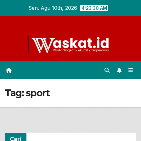
Skip
Sen. Agu 10th, 2026
4:23:31 AM
to
content
Tag:
sport
Cari