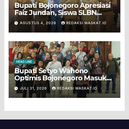
Bupati Bojonegoro Apresiasi
Faiz Jundan, Siswa SLBN
Gunungsari Baureno Masuk
AGUSTUS 4, 2026
REDAKSI WASKAT.ID
LKS Diksus Tingkat Nasional
HEAD LINE
Bupati Setyo Wahono
Optimis Bojonegoro Masuk
Unesco Global Geopark
JULI 31, 2026
REDAKSI WASKAT.ID