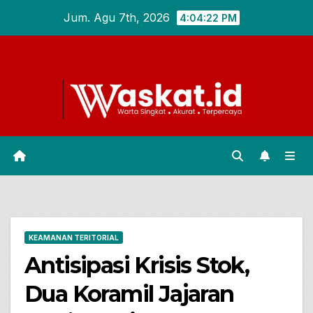
Skip
Jum. Agu 7th, 2026
4:04:23 PM
to
content
KEAMANAN TERITORIAL
Antisipasi Krisis Stok,
Dua Koramil Jajaran