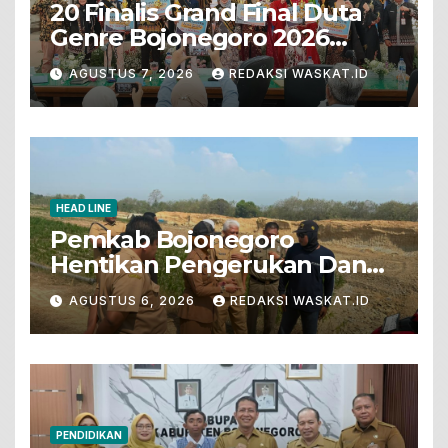
20 Finalis Grand Final Duta
Genre Bojonegoro 2026
Tunjukkan Bakat Terbaik
AGUSTUS 7, 2026
REDAKSI WASKAT.ID
HEAD LINE
Pemkab Bojonegoro
Hentikan Pengerukan Dan
Penjualan Tanah Dari Lahan
AGUSTUS 6, 2026
REDAKSI WASKAT.ID
Pertanian
PENDIDIKAN