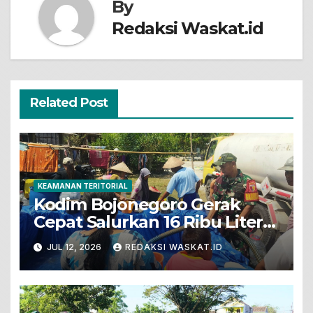
By
Redaksi Waskat.id
Related Post
KEAMANAN TERITORIAL
Kodim Bojonegoro Gerak
Cepat Salurkan 16 Ribu Liter
Air Bersih Untuk Warga
JUL 12, 2026
REDAKSI WASKAT.ID
Terdampak Kekeringan