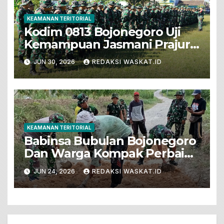
KEAMANAN TERITORIAL
Kodim 0813 Bojonegoro Uji
Kemampuan Jasmani Prajurit
Dengan PSJM Sistem Blok
JUN 30, 2026
REDAKSI WASKAT.ID
KEAMANAN TERITORIAL
Babinsa Bubulan Bojonegoro
Dan Warga Kompak Perbaiki
Jalan Dusun Maor
JUN 24, 2026
REDAKSI WASKAT.ID