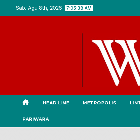
Skip
Sab. Agu 8th, 2026
7:05:39 AM
to
content
HEAD LINE
METROPOLIS
LIN
PARIWARA