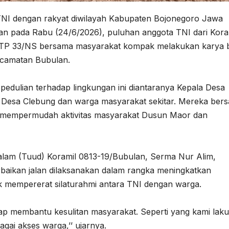
I dengan rakyat diwilayah Kabupaten Bojonegoro Jawa
tikan pada Rabu (24/6/2026), puluhan anggota TNI dari Kora
f TP 33/NS bersama masyarakat kompak melakukan karya b
ecamatan Bubulan.
epedulian terhadap lingkungan ini diantaranya Kepala Desa
 Desa Clebung dan warga masyarakat sekitar. Mereka bers
k mempermudah aktivitas masyarakat Dusun Maor dan
Dalam (Tuud) Koramil 0813-19/Bubulan, Serma Nur Alim,
baikan jalan dilaksanakan dalam rangka meningkatkan
uk mempererat silaturahmi antara TNI dengan warga.
iap membantu kesulitan masyarakat. Seperti yang kami lak
gai akses warga,’’ ujarnya.