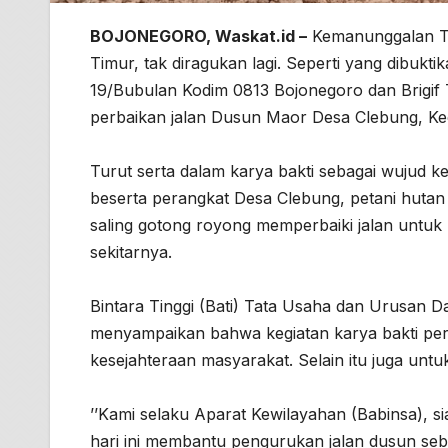
BOJONEGORO, Waskat.id –
Kemanunggalan TN
Timur, tak diragukan lagi. Seperti yang dibuk
19/Bubulan Kodim 0813 Bojonegoro dan Brigi
perbaikan jalan Dusun Maor Desa Clebung, K
Turut serta dalam karya bakti sebagai wujud k
beserta perangkat Desa Clebung, petani hutan
saling gotong royong memperbaiki jalan untu
sekitarnya.
Bintara Tinggi (Bati) Tata Usaha dan Urusan 
menyampaikan bahwa kegiatan karya bakti per
kesejahteraan masyarakat. Selain itu juga unt
’’Kami selaku Aparat Kewilayahan (Babinsa), s
hari ini membantu pengurukan jalan dusun seba