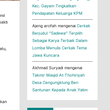
Kec. Gayam Tingkatkan
Pendapatan Keluarga KPM
mil
akti
Ajeng arofah
mengenai
Cerkak
Berjudul ’’Sadewa’’ Terpilih
Sebagai Karya Terbaik Dalam
Lomba Menulis Cerkak Tema
atu,
Jawa Kuncara
Akhmad Suryadi
mengenai
Takmir Masjid At-Thohiriyah
Desa Cengungklung Beri
Santunan Kepada Anak Yatim
ukan