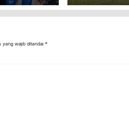
ah
Sistem Blok
 yang wajib ditandai
*