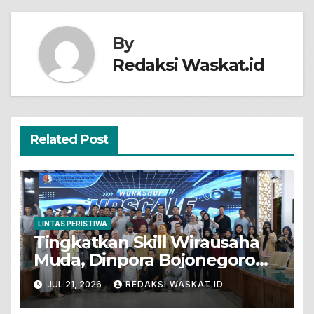
By
Redaksi Waskat.id
Related Post
LINTAS PERISTIWA
Tingkatkan Skill Wirausaha
Muda, Dinpora Bojonegoro
Gelar Workshop Produksi
JUL 21, 2026
REDAKSI WASKAT.ID
Video Promosi Berbasis
Ponsel