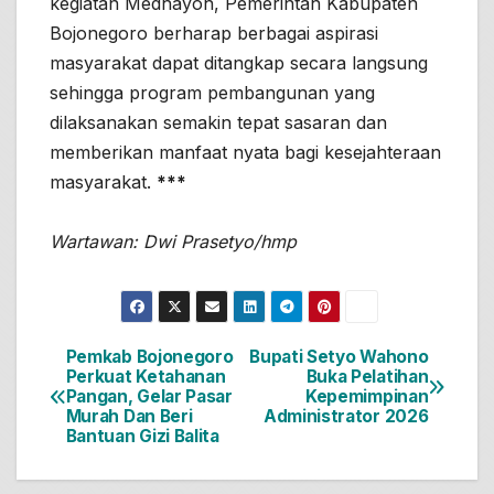
kegiatan Medhayoh, Pemerintah Kabupaten
Bojonegoro berharap berbagai aspirasi
masyarakat dapat ditangkap secara langsung
sehingga program pembangunan yang
dilaksanakan semakin tepat sasaran dan
memberikan manfaat nyata bagi kesejahteraan
masyarakat.
***
Wartawan: Dwi Prasetyo/hmp
Pemkab Bojonegoro
Bupati Setyo Wahono
Navigasi
Perkuat Ketahanan
Buka Pelatihan
Pangan, Gelar Pasar
Kepemimpinan
pos
Murah Dan Beri
Administrator 2026
Bantuan Gizi Balita