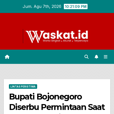
Skip
Jum. Agu 7th, 2026
10:21:10 PM
to
content
LINTAS PERISTIWA
Bupati Bojonegoro
Diserbu Permintaan Saat