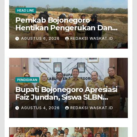
HEAD LINE
Pemkab Bojonegoro
Hentikan Pengerukan Dan
Penjualan Tanah Dari Lahan
AGUSTUS 6, 2026
REDAKSI WASKAT.ID
Pertanian
PENDIDIKAN
Bupati Bojonegoro Apresiasi
Faiz Jundan, Siswa SLBN
Gunungsari Baureno Masuk
AGUSTUS 4, 2026
REDAKSI WASKAT.ID
LKS Diksus Tingkat Nasional