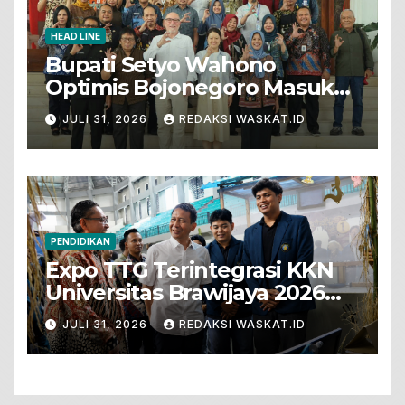
HEAD LINE
Bupati Setyo Wahono
Optimis Bojonegoro Masuk
Unesco Global Geopark
JULI 31, 2026
REDAKSI WASKAT.ID
PENDIDIKAN
Expo TTG Terintegrasi KKN
Universitas Brawijaya 2026
Hadirkan Inovasi Peternakan
JULI 31, 2026
REDAKSI WASKAT.ID
Untuk Bojonegoro