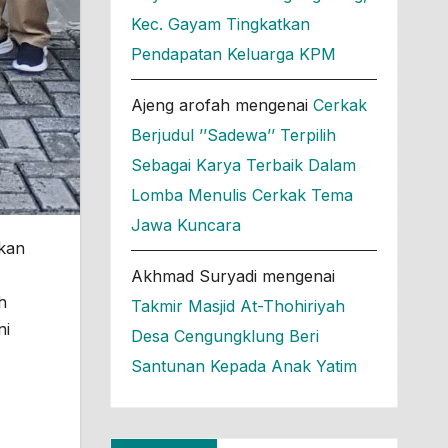
Kec. Gayam Tingkatkan
Pendapatan Keluarga KPM
Ajeng arofah
mengenai
Cerkak
Berjudul ’’Sadewa’’ Terpilih
Sebagai Karya Terbaik Dalam
Lomba Menulis Cerkak Tema
Jawa Kuncara
lkan
Akhmad Suryadi
mengenai
h
Takmir Masjid At-Thohiriyah
ni
Desa Cengungklung Beri
Santunan Kepada Anak Yatim