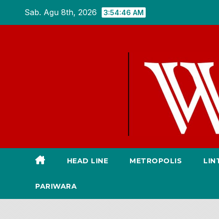
Skip
Sab. Agu 8th, 2026
3:54:47 AM
to
content
HEAD LINE
METROPOLIS
LIN
PARIWARA