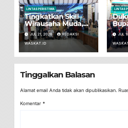
LINTAS PERISTIWA
LINTAS 
Tingkatkan Skill
Duk
Wirausaha Muda,
Bupa
Dinpora Bojonegoro
Bera
JUL 21, 2026
REDAKSI
JUL 1
Gelar Workshop
Mab
Produksi Video
Ikut
WASKAT.ID
WASKAT
Promosi Berbasis
Kepa
Ponsel
Tinggalkan Balasan
Alamat email Anda tidak akan dipublikasikan.
Ruas
Komentar
*