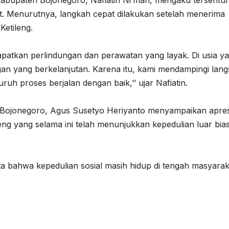
l Kabupaten Bojonegoro, Nafiatin Ni’mah, mengaku tersentuh
t. Menurutnya, langkah cepat dilakukan setelah menerima
Ketileng.
patkan perlindungan dan perawatan yang layak. Di usia y
an yang berkelanjutan. Karena itu, kami mendampingi lan
h proses berjalan dengan baik,’’ ujar Nafiatin.
n Bojonegoro, Agus Susetyo Heriyanto menyampaikan apres
ng yang selama ini telah menunjukkan kepedulian luar bia
 bahwa kepedulian sosial masih hidup di tengah masyaraka