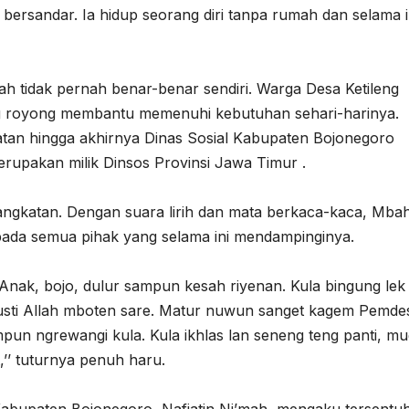
bersandar. Ia hidup seorang diri tanpa rumah dan selama i
h tidak pernah benar-benar sendiri. Warga Desa Ketileng
g royong membantu memenuhi kebutuhan sehari-harinya.
atan hingga akhirnya Dinas Sosial Kabupaten Bojonegoro
upakan milik Dinsos Provinsi Jawa Timur .
angkatan. Dengan suara lirih dan mata berkaca-kaca, Mba
da semua pihak yang selama ini mendampinginya.
 Anak, bojo, dulur sampun kesah riyenan. Kula bingung lek
usti Allah mboten sare. Matur nuwun sanget kagem Pemde
ampun ngrewangi kula. Kula ikhlas lan seneng teng panti, mu
’’ tuturnya penuh haru.