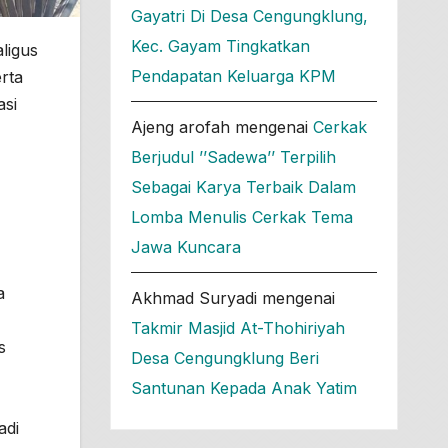
Gayatri Di Desa Cengungklung,
Kec. Gayam Tingkatkan
ligus
Pendapatan Keluarga KPM
rta
asi
Ajeng arofah
mengenai
Cerkak
Berjudul ’’Sadewa’’ Terpilih
Sebagai Karya Terbaik Dalam
Lomba Menulis Cerkak Tema
Jawa Kuncara
a
Akhmad Suryadi
mengenai
Takmir Masjid At-Thohiriyah
s
Desa Cengungklung Beri
Santunan Kepada Anak Yatim
adi