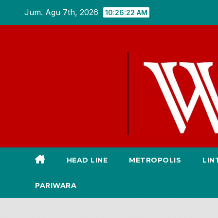
Skip
Jum. Agu 7th, 2026
10:26:23 AM
to
content
HEAD LINE
METROPOLIS
LIN
PARIWARA