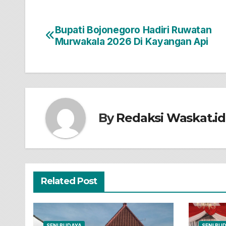
Bupati Bojonegoro Hadiri Ruwatan
Navigasi
Murwakala 2026 Di Kayangan Api
pos
By
Redaksi Waskat.id
Related Post
SENI BUDAYA
SENI BU