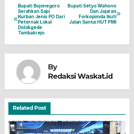
Bupati Bojonegoro
Bupati Setyo Wahono
Navigasi
Serahkan Sapi
Dan Jajaran
Kurban Jenis PO Dari
Forkopimda Ikuti
pos
Peternak Lokal
Jalan Santai HUT PMI
Dolokgede
Tambakrejo
By
Redaksi Waskat.id
Related Post