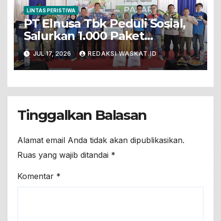
LINTAS PERISTIWA
PT Elnusa Tbk Peduli Sosial,
Salurkan 1.000 Paket
Sembako Dalam Pasar Murah
JUL 17, 2026
REDAKSI WASKAT.ID
Untuk Warga Prasejahtera Di
Desa Sumengko
Tinggalkan Balasan
Alamat email Anda tidak akan dipublikasikan.
Ruas yang wajib ditandai
*
Komentar
*