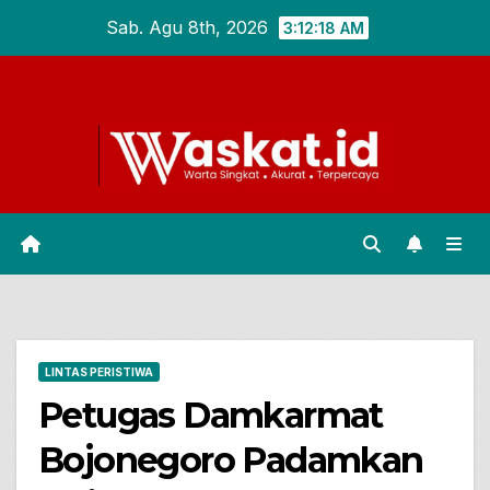
Skip
Sab. Agu 8th, 2026
3:12:19 AM
to
content
LINTAS PERISTIWA
Petugas Damkarmat
Bojonegoro Padamkan