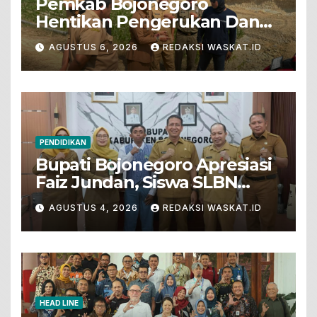
Pemkab Bojonegoro
Hentikan Pengerukan Dan
Penjualan Tanah Dari Lahan
AGUSTUS 6, 2026
REDAKSI WASKAT.ID
Pertanian
PENDIDIKAN
Bupati Bojonegoro Apresiasi
Faiz Jundan, Siswa SLBN
Gunungsari Baureno Masuk
AGUSTUS 4, 2026
REDAKSI WASKAT.ID
LKS Diksus Tingkat Nasional
HEAD LINE