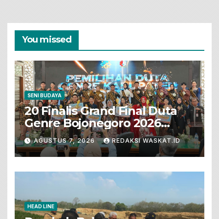
You missed
SENI BUDAYA
20 Finalis Grand Final Duta
Genre Bojonegoro 2026
Tunjukkan Bakat Terbaik
AGUSTUS 7, 2026
REDAKSI WASKAT.ID
HEAD LINE