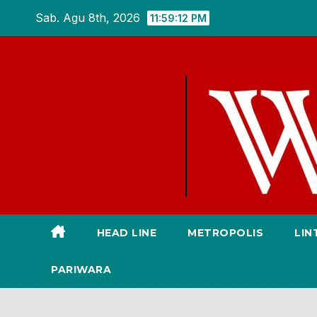
Skip
Sab. Agu 8th, 2026
11:59:13 PM
to
content
HEAD LINE
METROPOLIS
LIN
PARIWARA