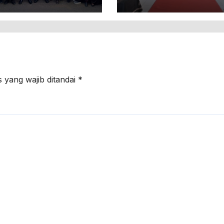
riwisataan
Untuk Warga
Prasejahtera Di
Desa Sumengko
 yang wajib ditandai
*