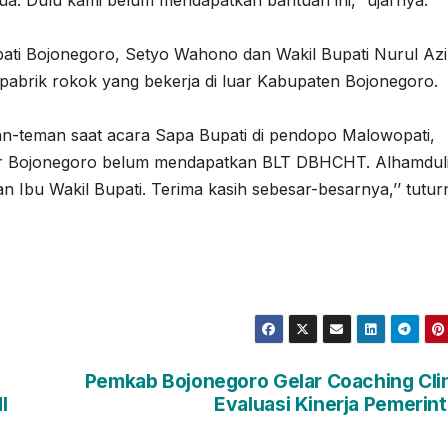
a. Dulu kami belum mendapatkan bantuan ini,” ujarnya.
pati Bojonegoro, Setyo Wahono dan Wakil Bupati Nurul Az
pabrik rokok yang bekerja di luar Kabupaten Bojonegoro.
eman-teman saat acara Sapa Bupati di pendopo Malowopati,
uar Bojonegoro belum mendapatkan BLT DBHCHT. Alhamduli
n Ibu Wakil Bupati. Terima kasih sebesar-besarnya,’’ tutur
Pemkab Bojonegoro Gelar Coaching Cli
I
Evaluasi Kinerja Pemerin