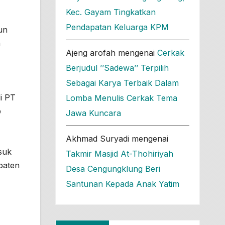
Kec. Gayam Tingkatkan
Pendapatan Keluarga KPM
un
a
Ajeng arofah
mengenai
Cerkak
Berjudul ’’Sadewa’’ Terpilih
Sebagai Karya Terbaik Dalam
i PT
Lomba Menulis Cerkak Tema
b
Jawa Kuncara
Akhmad Suryadi
mengenai
suk
Takmir Masjid At-Thohiriyah
paten
Desa Cengungklung Beri
Santunan Kepada Anak Yatim