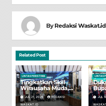
By
Redaksi Waskat.id
Related Post
LINTAS PERISTIWA
LINTAS 
Tingkatkan Skill
Duk
Wirausaha Muda,
Bupa
Dinpora Bojonegoro
Bera
JUL 21, 2026
REDAKSI
JUL 1
Gelar Workshop
Mab
Produksi Video
Ikut
WASKAT.ID
WASKAT