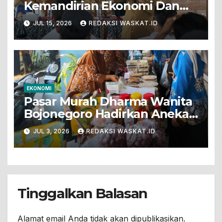
Kemandirian Ekonomi Dan
Pemenuhan Gizi Lewat
JUL 15, 2026
REDAKSI WASKAT.ID
Program Kolega
EKONOMI
Pasar Murah Dharma Wanita
Bojonegoro Hadirkan Aneka
Olahan Makanan Dan Produk
JUL 3, 2026
REDAKSI WASKAT.ID
Kebutuhan Rumah Tangga
Tinggalkan Balasan
Alamat email Anda tidak akan dipublikasikan.