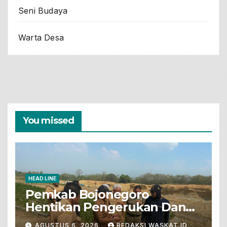
Seni Budaya
Warta Desa
You missed
HEAD LINE
Pemkab Bojonegoro
Hentikan Pengerukan Dan
Penjualan Tanah Dari Lahan
AGUSTUS 6, 2026
REDAKSI WASKAT.ID