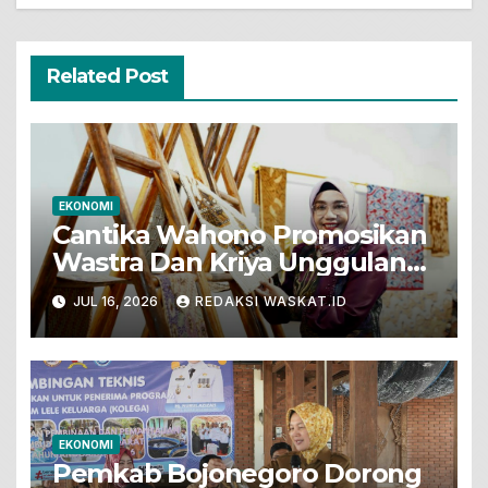
Related Post
EKONOMI
Cantika Wahono Promosikan
Wastra Dan Kriya Unggulan
Bojonegoro Dalam Road To
JUL 16, 2026
REDAKSI WASKAT.ID
INACRAFT Festival 2026
EKONOMI
Pemkab Bojonegoro Dorong