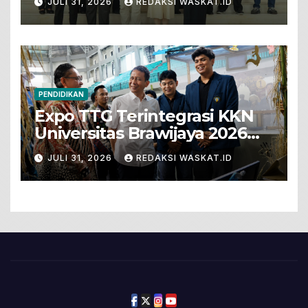
JULI 31, 2026
REDAKSI WASKAT.ID
PENDIDIKAN
Expo TTG Terintegrasi KKN
Universitas Brawijaya 2026
Hadirkan Inovasi Peternakan
JULI 31, 2026
REDAKSI WASKAT.ID
Untuk Bojonegoro