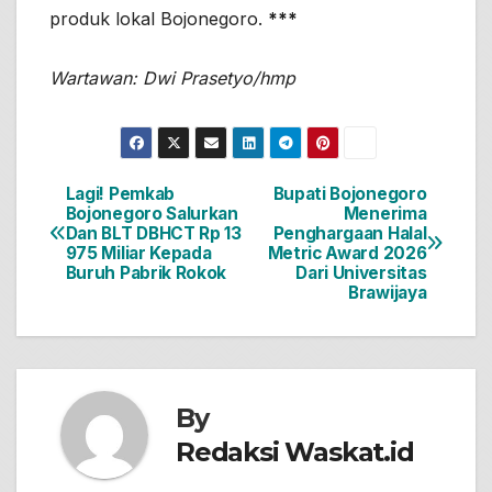
produk lokal Bojonegoro.
***
Wartawan: Dwi Prasetyo/hmp
Lagi! Pemkab
Bupati Bojonegoro
Navigasi
Bojonegoro Salurkan
Menerima
Dan BLT DBHCT Rp 13
Penghargaan Halal
pos
975 Miliar Kepada
Metric Award 2026
Buruh Pabrik Rokok
Dari Universitas
Brawijaya
By
Redaksi Waskat.id