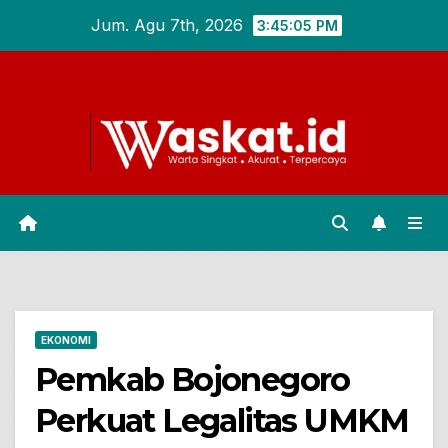
Skip
Jum. Agu 7th, 2026
3:45:06 PM
to
content
EKONOMI
Pemkab Bojonegoro
Perkuat Legalitas UMKM