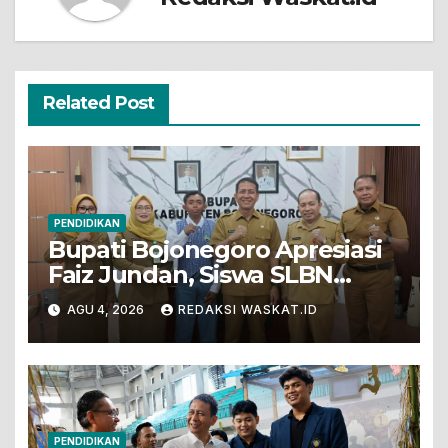
Related Post
PENDIDIKAN
Bupati Bojonegoro Apresiasi
Faiz Jundan, Siswa SLBN
Gunungsari Baureno Masuk
AGU 4, 2026
REDAKSI WASKAT.ID
LKS Diksus Tingkat Nasional
PENDIDIKAN