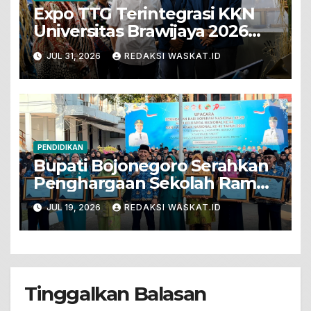
Expo TTG Terintegrasi KKN
Universitas Brawijaya 2026
Hadirkan Inovasi Peternakan
JUL 31, 2026
REDAKSI WASKAT.ID
Untuk Bojonegoro
PENDIDIKAN
Bupati Bojonegoro Serahkan
Penghargaan Sekolah Ramah
Anak
JUL 19, 2026
REDAKSI WASKAT.ID
Tinggalkan Balasan