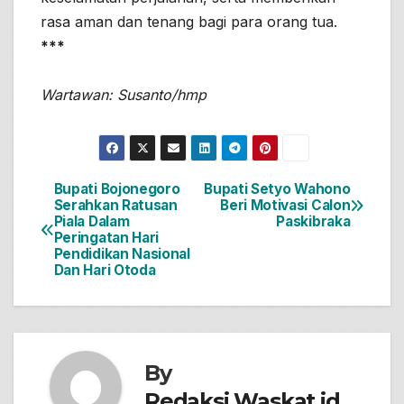
rasa aman dan tenang bagi para orang tua.
***
Wartawan: Susanto/hmp
Bupati Bojonegoro
Bupati Setyo Wahono
Navigasi
Serahkan Ratusan
Beri Motivasi Calon
Piala Dalam
Paskibraka
pos
Peringatan Hari
Pendidikan Nasional
Dan Hari Otoda
By
Redaksi Waskat.id