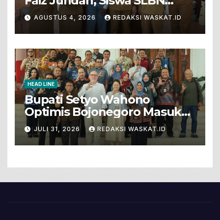
Faiz Jundan, Siswa SLBN
Gunungsari Baureno Masuk
AGUSTUS 4, 2026
REDAKSI WASKAT.ID
LKS Diksus Tingkat Nasional
HEAD LINE
Bupati Setyo Wahono
Optimis Bojonegoro Masuk
Unesco Global Geopark
JULI 31, 2026
REDAKSI WASKAT.ID