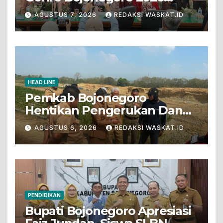
Tunjukkan Bakat Terbaik
AGUSTUS 7, 2026
REDAKSI WASKAT.ID
HEAD LINE
Pemkab Bojonegoro
Hentikan Pengerukan Dan
Penjualan Tanah Dari Lahan
AGUSTUS 6, 2026
REDAKSI WASKAT.ID
Pertanian
PENDIDIKAN
Bupati Bojonegoro Apresiasi