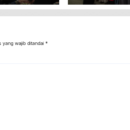
borasi
Berkualitas
 yang wajib ditandai
*