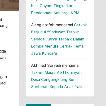
Kec. Gayam Tingkatkan
Pendapatan Keluarga KPM
as
Ajeng arofah
mengenai
Cerkak
uang
Berjudul ’’Sadewa’’ Terpilih
Sebagai Karya Terbaik Dalam
Lomba Menulis Cerkak Tema
ngga
Jawa Kuncara
tuan
Akhmad Suryadi
mengenai
Takmir Masjid At-Thohiriyah
ngan
Desa Cengungklung Beri
jadi
Santunan Kepada Anak Yatim
k