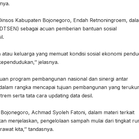
nya.
Dinsos Kabupaten Bojonegoro, Endah Retnoningroem, dal
 (DTSEN) sebagai acuan pemberian bantuan sosial
l.
an atau keluarga yang memuat kondisi sosial ekonomi pend
ependudukan,’’ jelasnya.
an program pembangunan nasional dan sinergi antar
 dalam rangka mencapai tujuan pembangunan yang teruku
strem serta tata cara updating data desil.
Bojonegoro, Achmad Syoleh Fatoni, dalam materi terkait
tan menjelaskan, pengelolaan sampah mulai dari tingkat r
rawat kita,’’ tandasnya.