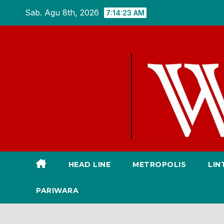
Skip
Sab. Agu 8th, 2026
7:14:24 AM
to
content
HEAD LINE
METROPOLIS
LIN
PARIWARA