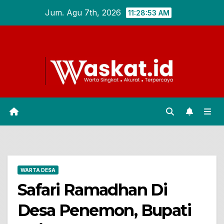
Skip
Jum. Agu 7th, 2026
11:28:54 AM
to
content
WARTA DESA
Safari Ramadhan Di
Desa Penemon, Bupati