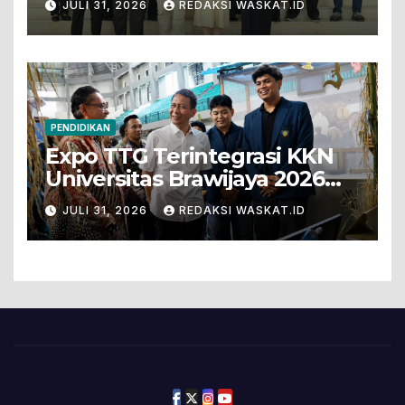
JULI 31, 2026
REDAKSI WASKAT.ID
PENDIDIKAN
Expo TTG Terintegrasi KKN
Universitas Brawijaya 2026
Hadirkan Inovasi Peternakan
JULI 31, 2026
REDAKSI WASKAT.ID
Untuk Bojonegoro