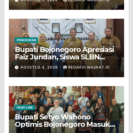
Pertanian
PENDIDIKAN
Bupati Bojonegoro Apresiasi
Faiz Jundan, Siswa SLBN
Gunungsari Baureno Masuk
AGUSTUS 4, 2026
REDAKSI WASKAT.ID
LKS Diksus Tingkat Nasional
HEAD LINE
Bupati Setyo Wahono
Optimis Bojonegoro Masuk
Unesco Global Geopark