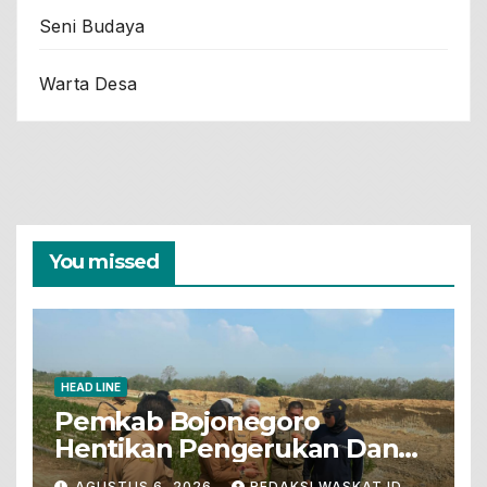
Seni Budaya
Warta Desa
You missed
HEAD LINE
Pemkab Bojonegoro
Hentikan Pengerukan Dan
Penjualan Tanah Dari Lahan
AGUSTUS 6, 2026
REDAKSI WASKAT.ID