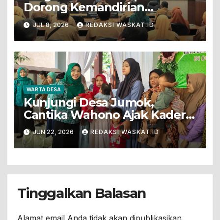
Dorong Kemandirian
Ekonomi Desa Dengan
JUL 8, 2026
REDAKSI WASKAT.ID
Semangat Kolaborasi
WARTA DESA
Kunjungi Desa Jumok,
Cantika Wahono Ajak Kader
PKK Wujudkan Keluarga
JUN 22, 2026
REDAKSI WASKAT.ID
Sehat Berkualitas
Tinggalkan Balasan
Alamat email Anda tidak akan dipublikasikan.