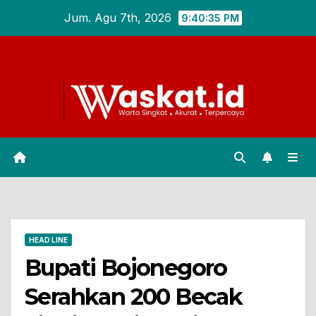
Skip
Jum. Agu 7th, 2026
9:40:36 PM
to
content
HEAD LINE
Bupati Bojonegoro
Serahkan 200 Becak