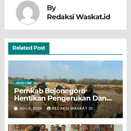
By
Redaksi Waskat.id
Related Post
HEAD LINE
Pemkab Bojonegoro
Hentikan Pengerukan Dan
Penjualan Tanah Dari Lahan
AGU 6, 2026
REDAKSI WASKAT.ID
Pertanian