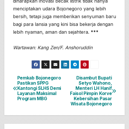
diharapkan inovasi becak listrik tidak hanya
menciptakan udara Bojonegoro yang lebih
bersih, tetapi juga memberikan senyuman baru
bagi para lansia yang kini bisa bekerja dengan
lebih nyaman, aman dan sejahtera.
***
Wartawan: Kang Zen/F. Anshoruddin
Pemkab Bojonegoro
Disambut Bupati
Navigasi
Pastikan SPPG
Setyo Wahono,
Kantongi SLHS Demi
Menteri LH Hanif
pos
Layanan Maksimal
Faisol Pimpin Korve
Program MBG
Kebersihan Pasar
Wisata Bojonegoro