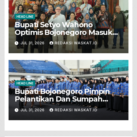
HEAD LINE
Bupati Setyo Wahono
Optimis Bojonegoro Masuk
Unesco Global Geopark
JUL 31, 2026
REDAKSI WASKAT.ID
HEAD LINE
Bupati Bojonegoro Pimpin
Pelantikan Dan Sumpah
Jabatan 571 PNS Baru. Ini
JUL 31, 2026
REDAKSI WASKAT.ID
Pesannya!