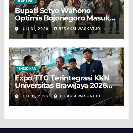
HEAD LINE
Bupati Setyo Wahono
Optimis Bojonegoro Masuk
Unesco Global Geopark
JULI 31, 2026
REDAKSI WASKAT.ID
PENDIDIKAN
Expo TTG Terintegrasi KKN
Universitas Brawijaya 2026
Hadirkan Inovasi Peternakan
JULI 31, 2026
REDAKSI WASKAT.ID
Untuk Bojonegoro