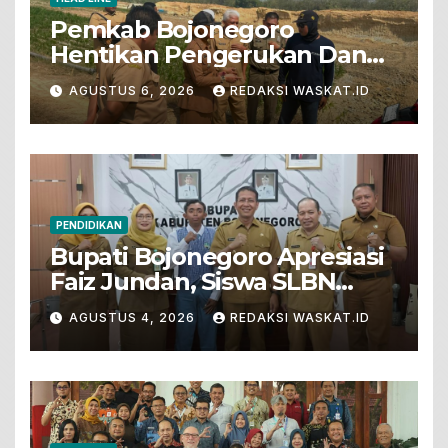
Pemkab Bojonegoro
Hentikan Pengerukan Dan
Penjualan Tanah Dari Lahan
AGUSTUS 6, 2026
REDAKSI WASKAT.ID
Pertanian
PENDIDIKAN
Bupati Bojonegoro Apresiasi
Faiz Jundan, Siswa SLBN
Gunungsari Baureno Masuk
AGUSTUS 4, 2026
REDAKSI WASKAT.ID
LKS Diksus Tingkat Nasional