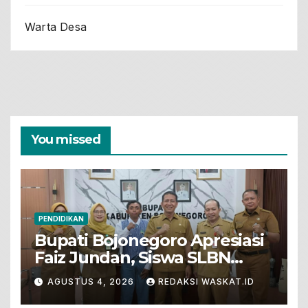
Warta Desa
You missed
PENDIDIKAN
Bupati Bojonegoro Apresiasi
Faiz Jundan, Siswa SLBN
Gunungsari Baureno Masuk
AGUSTUS 4, 2026
REDAKSI WASKAT.ID
LKS Diksus Tingkat Nasional