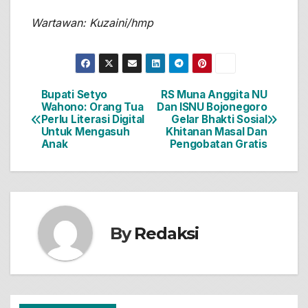
Wartawan: Kuzaini/hmp
Bupati Setyo
RS Muna Anggita NU
Navigasi
Wahono: Orang Tua
Dan ISNU Bojonegoro
Perlu Literasi Digital
Gelar Bhakti Sosial
pos
Untuk Mengasuh
Khitanan Masal Dan
Anak
Pengobatan Gratis
By
Redaksi