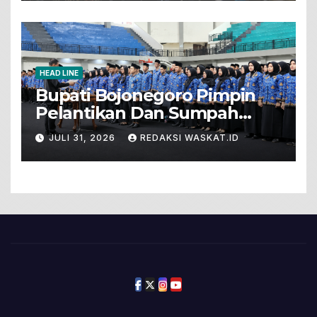
HEAD LINE
Bupati Bojonegoro Pimpin
Pelantikan Dan Sumpah
Jabatan 571 PNS Baru. Ini
JULI 31, 2026
REDAKSI WASKAT.ID
Pesannya!