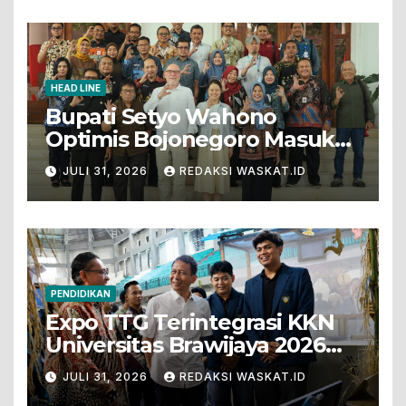
HEAD LINE
Bupati Setyo Wahono
Optimis Bojonegoro Masuk
Unesco Global Geopark
JULI 31, 2026
REDAKSI WASKAT.ID
PENDIDIKAN
Expo TTG Terintegrasi KKN
Universitas Brawijaya 2026
Hadirkan Inovasi Peternakan
JULI 31, 2026
REDAKSI WASKAT.ID
Untuk Bojonegoro