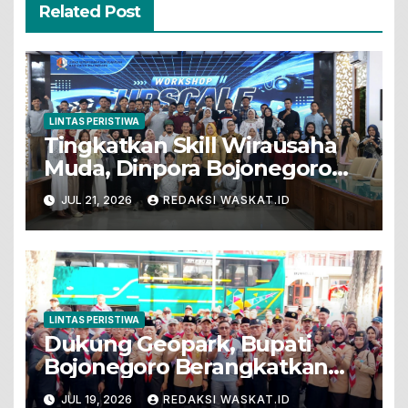
Related Post
LINTAS PERISTIWA
Tingkatkan Skill Wirausaha
Muda, Dinpora Bojonegoro
Gelar Workshop Produksi
JUL 21, 2026
REDAKSI WASKAT.ID
Video Promosi Berbasis
Ponsel
LINTAS PERISTIWA
Dukung Geopark, Bupati
Bojonegoro Berangkatkan
250 Mabi Desa Pramuka Ikuti
JUL 19, 2026
REDAKSI WASKAT.ID