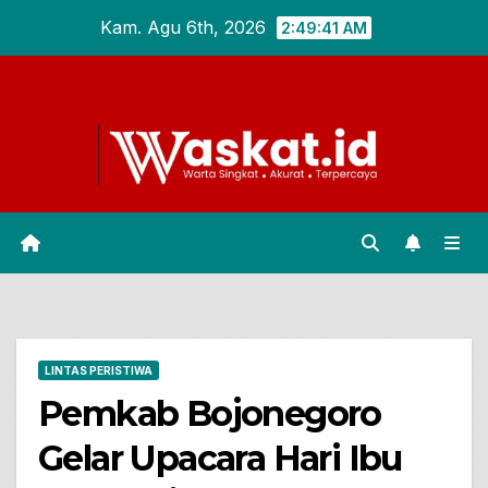
Skip
Kam. Agu 6th, 2026
2:49:42 AM
to
content
LINTAS PERISTIWA
Pemkab Bojonegoro
Gelar Upacara Hari Ibu