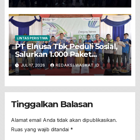
Pembekalan Kepariwisataan
LINTAS PERISTIWA
PT Elnusa Tbk Peduli Sosial,
Salurkan 1.000 Paket
Sembako Dalam Pasar Murah
JUL 17, 2026
REDAKSI WASKAT.ID
Untuk Warga Prasejahtera Di
Desa Sumengko
Tinggalkan Balasan
Alamat email Anda tidak akan dipublikasikan.
Ruas yang wajib ditandai
*