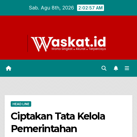
Skip
Sab. Agu 8th, 2026
2:02:58 AM
to
content
HEAD LINE
Ciptakan Tata Kelola
Pemerintahan