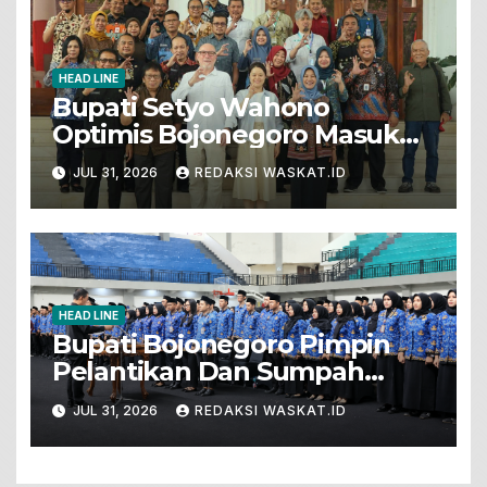
HEAD LINE
Bupati Setyo Wahono
Optimis Bojonegoro Masuk
Unesco Global Geopark
JUL 31, 2026
REDAKSI WASKAT.ID
HEAD LINE
Bupati Bojonegoro Pimpin
Pelantikan Dan Sumpah
Jabatan 571 PNS Baru. Ini
JUL 31, 2026
REDAKSI WASKAT.ID
Pesannya!