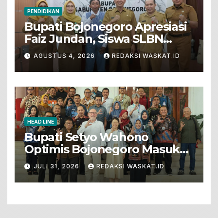
PENDIDIKAN
Bupati Bojonegoro Apresiasi
Faiz Jundan, Siswa SLBN
Gunungsari Baureno Masuk
AGUSTUS 4, 2026
REDAKSI WASKAT.ID
LKS Diksus Tingkat Nasional
HEAD LINE
Bupati Setyo Wahono
Optimis Bojonegoro Masuk
Unesco Global Geopark
JULI 31, 2026
REDAKSI WASKAT.ID