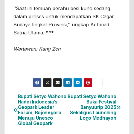
’’Saat ini temuan perahu besi kuno sedang
dalam proses untuk mendapatkan SK Cagar
Budaya tingkat Provinsi,’’ ungkap Achmad
Satria Utama.
***
Wartawan: Kang Zen
Bupati Setyo Wahono
Bupati Setyo Wahono
Navigasi
Hadiri Indonesia’s
Buka Festival
Geopark Leader
Banyuurip 2025
pos
Forum, Bojonegoro
Sekaligus Launching
Menuju Unesco
Logo Medhayoh
Global Geopark