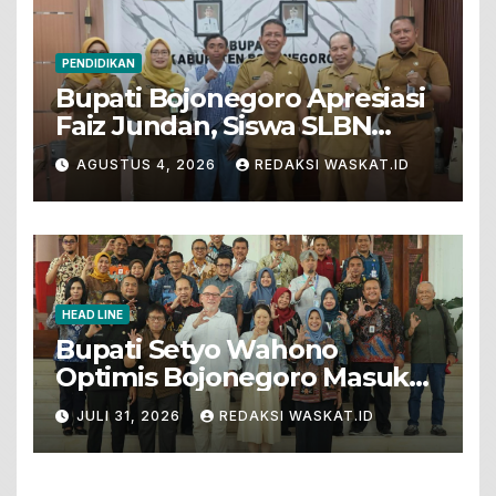
PENDIDIKAN
Bupati Bojonegoro Apresiasi
Faiz Jundan, Siswa SLBN
Gunungsari Baureno Masuk
AGUSTUS 4, 2026
REDAKSI WASKAT.ID
LKS Diksus Tingkat Nasional
HEAD LINE
Bupati Setyo Wahono
Optimis Bojonegoro Masuk
Unesco Global Geopark
JULI 31, 2026
REDAKSI WASKAT.ID