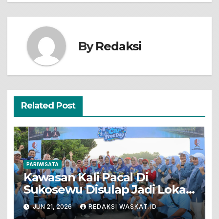
By
Redaksi
Related Post
PARIWISATA
Kawasan Kali Pacal Di
Sukosewu Disulap Jadi Lokasi
CFD Dan Tempat Rekreasi
JUN 21, 2026
REDAKSI WASKAT.ID