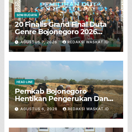
SENI BUDAYA
20 Finalis Grand Final Duta
Genre Bojonegoro 2026
Tunjukkan Bakat Terbaik
AGUSTUS 7, 2026
REDAKSI WASKAT.ID
HEAD LINE
Pemkab Bojonegoro
Hentikan Pengerukan Dan
Penjualan Tanah Dari Lahan
AGUSTUS 6, 2026
REDAKSI WASKAT.ID
Pertanian