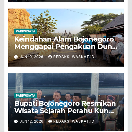
PARIWISATA
Keindahan Alam Bojonegoro
Menggapai Pengakuan Dunia
Melalui Unesco Global
JUN 19, 2026
REDAKSI WASKAT.ID
Geopark
PARIWISATA
Bupati Bojonegoro Resmikan
Wisata Sejarah Perahu Kuno
Dan Wisata Religi Eyang
JUN 12, 2026
REDAKSI WASKAT.ID
Soeto Prodjo