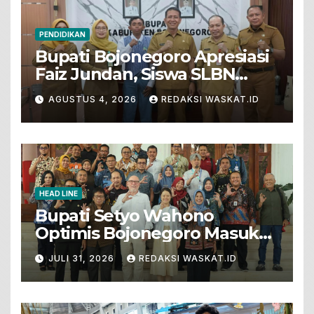
PENDIDIKAN
Bupati Bojonegoro Apresiasi
Faiz Jundan, Siswa SLBN
Gunungsari Baureno Masuk
AGUSTUS 4, 2026
REDAKSI WASKAT.ID
LKS Diksus Tingkat Nasional
HEAD LINE
Bupati Setyo Wahono
Optimis Bojonegoro Masuk
Unesco Global Geopark
JULI 31, 2026
REDAKSI WASKAT.ID