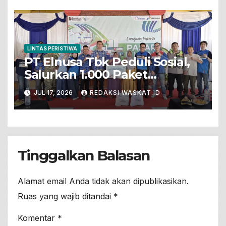
LINTAS PERISTIWA
PT Elnusa Tbk Peduli Sosial,
Salurkan 1.000 Paket
Sembako Dalam Pasar Murah
JUL 17, 2026
REDAKSI WASKAT.ID
Untuk Warga Prasejahtera Di
Desa Sumengko
Tinggalkan Balasan
Alamat email Anda tidak akan dipublikasikan.
Ruas yang wajib ditandai
*
Komentar
*