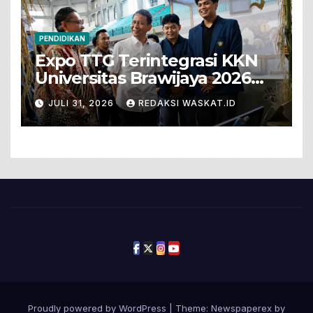
PENDIDIKAN
Expo TTG Terintegrasi KKN
Universitas Brawijaya 2026
Hadirkan Inovasi Peternakan
JULI 31, 2026
REDAKSI WASKAT.ID
Untuk Bojonegoro
Proudly powered by WordPress
|
Theme: Newspaperex by