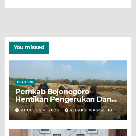
You missed
HEAD LINE
Pemkab Bojonegoro
Hentikan Pengerukan Dan
Penjualan Tanah Dari Lahan
AGUSTUS 6, 2026
REDAKSI WASKAT.ID
Pertanian