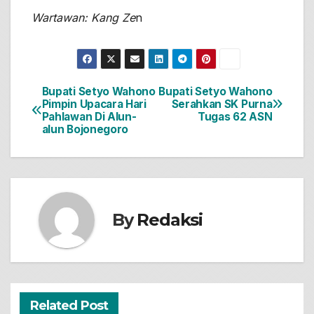
Wartawan: Kang Ze
n
Bupati Setyo Wahono
Bupati Setyo Wahono
Navigasi
Pimpin Upacara Hari
Serahkan SK Purna
Pahlawan Di Alun-
Tugas 62 ASN
pos
alun Bojonegoro
By
Redaksi
Related Post