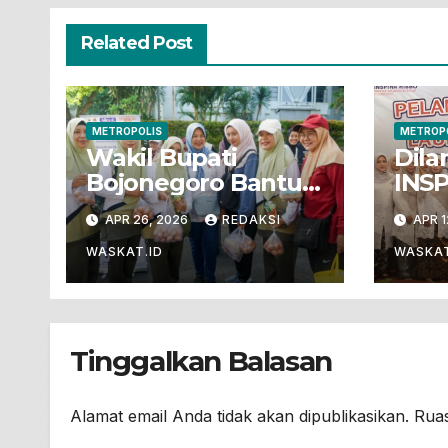
Related Post
METROPOLIS
METROP
Wakil Bupati
Dila
Bojonegoro Bantu
INS
Jualan Telur Gayatri
Lan
APR 26, 2026
REDAKSI
APR 1
Di CFD Alun-alun
Pem
Boj
WASKAT.ID
WASKAT
Berb
Tinggalkan Balasan
Alamat email Anda tidak akan dipublikasikan.
Ruas