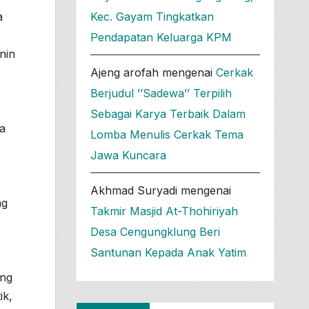
Kec. Gayam Tingkatkan
a
Pendapatan Keluarga KPM
nin
Ajeng arofah
mengenai
Cerkak
Berjudul ’’Sadewa’’ Terpilih
Sebagai Karya Terbaik Dalam
a
Lomba Menulis Cerkak Tema
Jawa Kuncara
Akhmad Suryadi
mengenai
ng
Takmir Masjid At-Thohiriyah
Desa Cengungklung Beri
Santunan Kepada Anak Yatim
ang
ik,