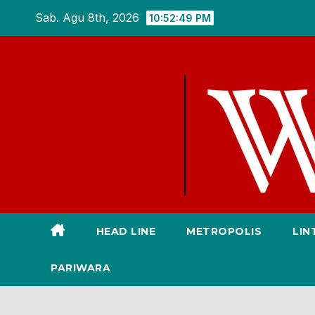
Skip
Sab. Agu 8th, 2026
10:52:51 PM
to
content
HEAD LINE
METROPOLIS
LIN
PARIWARA