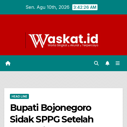
Skip
Sen. Agu 10th, 2026
3:42:27 AM
to
content
HEAD LINE
Bupati Bojonegoro
Sidak SPPG Setelah