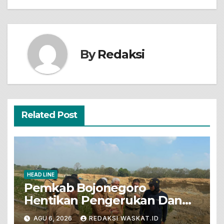
By
Redaksi
Related Post
HEAD LINE
Pemkab Bojonegoro
Hentikan Pengerukan Dan
Penjualan Tanah Dari Lahan
AGU 6, 2026
REDAKSI WASKAT.ID