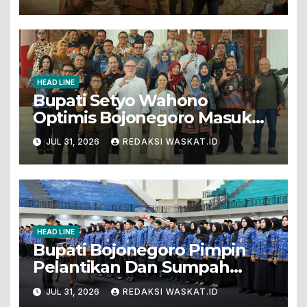
Pertanian
HEAD LINE
Bupati Setyo Wahono
Optimis Bojonegoro Masuk
Unesco Global Geopark
JUL 31, 2026
REDAKSI WASKAT.ID
HEAD LINE
Bupati Bojonegoro Pimpin
Pelantikan Dan Sumpah
Jabatan 571 PNS Baru. Ini
JUL 31, 2026
REDAKSI WASKAT.ID
Pesannya!