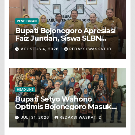
PENDIDIKAN
Bupati Bojonegoro Apresiasi
Faiz Jundan, Siswa SLBN
Gunungsari Baureno Masuk
AGUSTUS 4, 2026
REDAKSI WASKAT.ID
LKS Diksus Tingkat Nasional
HEAD LINE
Bupati Setyo Wahono
Optimis Bojonegoro Masuk
Unesco Global Geopark
JULI 31, 2026
REDAKSI WASKAT.ID