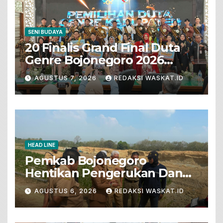
SENI BUDAYA
20 Finalis Grand Final Duta
Genre Bojonegoro 2026
Tunjukkan Bakat Terbaik
AGUSTUS 7, 2026
REDAKSI WASKAT.ID
HEAD LINE
Pemkab Bojonegoro
Hentikan Pengerukan Dan
Penjualan Tanah Dari Lahan
AGUSTUS 6, 2026
REDAKSI WASKAT.ID
Pertanian