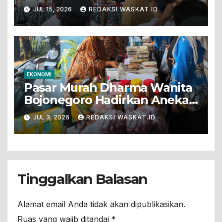
Pemenuhan Gizi Lewat
JUL 15, 2026
REDAKSI WASKAT.ID
Program Kolega
EKONOMI
Pasar Murah Dharma Wanita
Bojonegoro Hadirkan Aneka
Olahan Makanan Dan Produk
JUL 3, 2026
REDAKSI WASKAT.ID
Kebutuhan Rumah Tangga
Tinggalkan Balasan
Alamat email Anda tidak akan dipublikasikan.
Ruas yang wajib ditandai
*