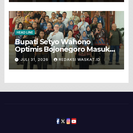
HEAD LINE
Bupati Setyo Wahono
Optimis Bojonegoro Masuk
Unesco Global Geopark
JULI 31, 2026
REDAKSI WASKAT.ID