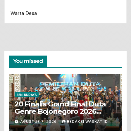
Warta Desa
You missed
SENI BUDAYA
20 Finalis Grand Final Duta
Genre Bojonegoro 2026
Tunjukkan Bakat Terbaik
AGUSTUS 7, 2026
REDAKSI WASKAT.ID