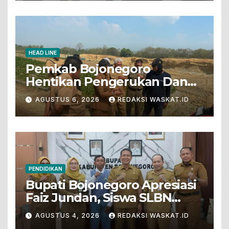
HEAD LINE
Pemkab Bojonegoro
Hentikan Pengerukan Dan
Penjualan Tanah Dari Lahan
AGUSTUS 6, 2026
REDAKSI WASKAT.ID
Pertanian
PENDIDIKAN
Bupati Bojonegoro Apresiasi
Faiz Jundan, Siswa SLBN
Gunungsari Baureno Masuk
AGUSTUS 4, 2026
REDAKSI WASKAT.ID
LKS Diksus Tingkat Nasional