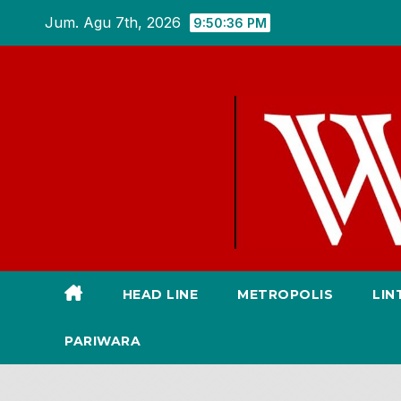
Skip
Jum. Agu 7th, 2026
9:50:37 PM
to
content
HEAD LINE
METROPOLIS
LIN
PARIWARA