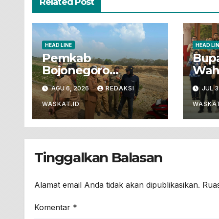
Related Post
HEAD LINE
HEAD LI
Pemkab
Bupa
Bojonegoro
Wah
Hentikan
Boj
AGU 6, 2026
REDAKSI
JUL 3
Pengerukan Dan
Unes
Penjualan Tanah
Geo
WASKAT.ID
WASKAT
Dari Lahan
Pertanian
Tinggalkan Balasan
Alamat email Anda tidak akan dipublikasikan.
Ruas
Komentar
*