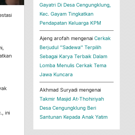
Gayatri Di Desa Cengungklung,
Kec. Gayam Tingkatkan
stasi
Pendapatan Keluarga KPM
Ajeng arofah
mengenai
Cerkak
Berjudul ’’Sadewa’’ Terpilih
i,
atkan
Sebagai Karya Terbaik Dalam
Lomba Menulis Cerkak Tema
Jawa Kuncara
yak
Akhmad Suryadi
mengenai
Takmir Masjid At-Thohiriyah
Desa Cengungklung Beri
, ini
Santunan Kepada Anak Yatim