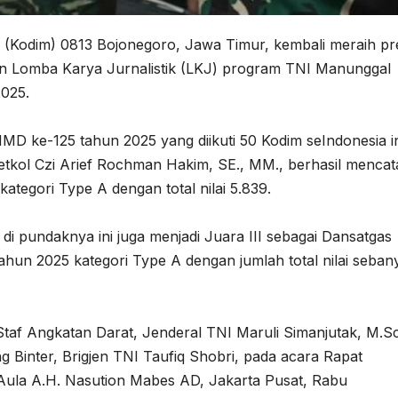
r (Kodim) 0813 Bojonegoro, Jawa Timur, kembali meraih pre
an Lomba Karya Jurnalistik (LKJ) program TNI Manunggal
025.
D ke-125 tahun 2025 yang diikuti 50 Kodim seIndonesia in
kol Czi Arief Rochman Hakim, SE., MM., berhasil mencat
ategori Type A dengan total nilai 5.839.
 di pundaknya ini juga menjadi Juara III sebagai Dansatgas
hun 2025 kategori Type A dengan jumlah total nilai seban
af Angkatan Darat, Jenderal TNI Maruli Simanjutak, M.Sc.
 Binter, Brigjen TNI Taufiq Shobri, pada acara Rapat
 Aula A.H. Nasution Mabes AD, Jakarta Pusat, Rabu