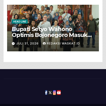
HEAD LINE
Bupati Setyo Wahono
Optimis Bojonegoro Masuk
Unesco Global Geopark
JULI 31, 2026
REDAKSI WASKAT.ID