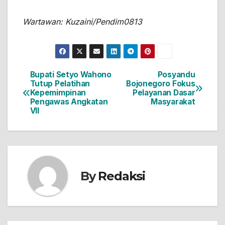
Wartawan: Kuzaini/Pendim0813
Bupati Setyo Wahono
Posyandu
Navigasi
Tutup Pelatihan
Bojonegoro Fokus
Kepemimpinan
Pelayanan Dasar
pos
Pengawas Angkatan
Masyarakat
VII
By
Redaksi