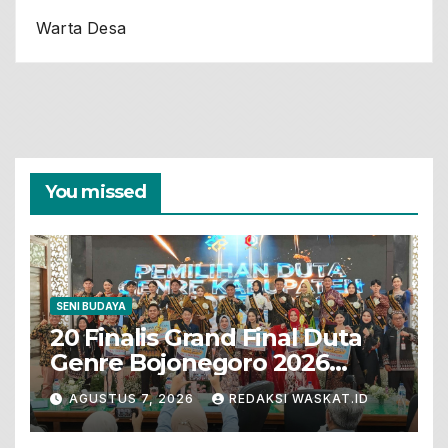
Warta Desa
You missed
SENI BUDAYA
20 Finalis Grand Final Duta
Genre Bojonegoro 2026
Tunjukkan Bakat Terbaik
AGUSTUS 7, 2026
REDAKSI WASKAT.ID