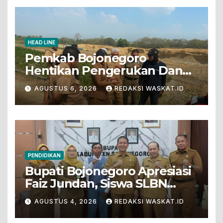
HEAD LINE
Pemkab Bojonegoro
Hentikan Pengerukan Dan
Penjualan Tanah Dari Lahan
AGUSTUS 6, 2026
REDAKSI WASKAT.ID
Pertanian
PENDIDIKAN
Bupati Bojonegoro Apresiasi
Faiz Jundan, Siswa SLBN
Gunungsari Baureno Masuk
AGUSTUS 4, 2026
REDAKSI WASKAT.ID
LKS Diksus Tingkat Nasional