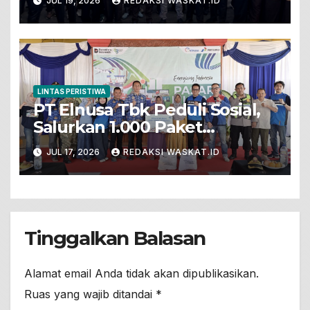
JUL 19, 2026
REDAKSI WASKAT.ID
Pembekalan Kepariwisataan
LINTAS PERISTIWA
PT Elnusa Tbk Peduli Sosial,
Salurkan 1.000 Paket
Sembako Dalam Pasar Murah
JUL 17, 2026
REDAKSI WASKAT.ID
Untuk Warga Prasejahtera Di
Desa Sumengko
Tinggalkan Balasan
Alamat email Anda tidak akan dipublikasikan.
Ruas yang wajib ditandai
*