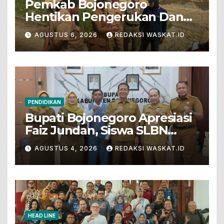
Pemkab Bojonegoro
Hentikan Pengerukan Dan
Penjualan Tanah Dari Lahan
AGUSTUS 6, 2026
REDAKSI WASKAT.ID
Pertanian
PENDIDIKAN
Bupati Bojonegoro Apresiasi
Faiz Jundan, Siswa SLBN
Gunungsari Baureno Masuk
AGUSTUS 4, 2026
REDAKSI WASKAT.ID
LKS Diksus Tingkat Nasional
HEAD LINE