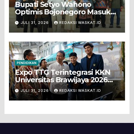
Bupati Setyo Wahono
Optimis Bojonegoro Masuk
Unesco Global Geopark
JULI 31, 2026
REDAKSI WASKAT.ID
PENDIDIKAN
Expo TTG Terintegrasi KKN
Universitas Brawijaya 2026
Hadirkan Inovasi Peternakan
JULI 31, 2026
REDAKSI WASKAT.ID
Untuk Bojonegoro