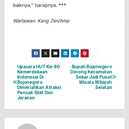
baiknya,’’ harapnya. ***
Wartawan: Kang Zen/hmp
Upacara HUT Ke-80
Bupati Bojonegoro
Navigasi
Kemerdekaan
Dorong Kecamatan
Indonesia Di
Sekar Jadi Pusat
pos
Bojonegoro
Wisata Wilayah
Dimeriahkan Atraksi
Selatan
Pencak Silat Dan
Jaranan