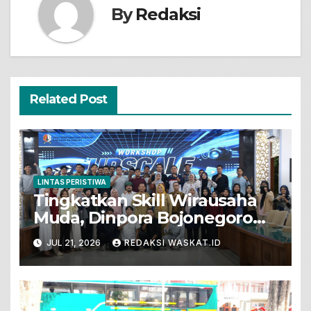
By
Redaksi
Related Post
LINTAS PERISTIWA
Tingkatkan Skill Wirausaha
Muda, Dinpora Bojonegoro
Gelar Workshop Produksi
JUL 21, 2026
REDAKSI WASKAT.ID
Video Promosi Berbasis
Ponsel