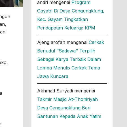
andri
mengenai
Program
Gayatri Di Desa Cengungklung,
angun
Kec. Gayam Tingkatkan
an,
Pendapatan Keluarga KPM
lan
Ajeng arofah
mengenai
Cerkak
Berjudul ’’Sadewa’’ Terpilih
Sebagai Karya Terbaik Dalam
oko,
Lomba Menulis Cerkak Tema
Jawa Kuncara
Akhmad Suryadi
mengenai
a
Takmir Masjid At-Thohiriyah
Desa Cengungklung Beri
Santunan Kepada Anak Yatim
r