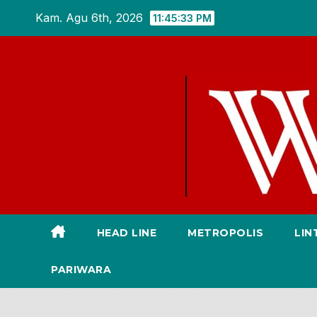
Skip
Kam. Agu 6th, 2026
11:45:35 PM
to
content
HEAD LINE
METROPOLIS
LIN
PARIWARA