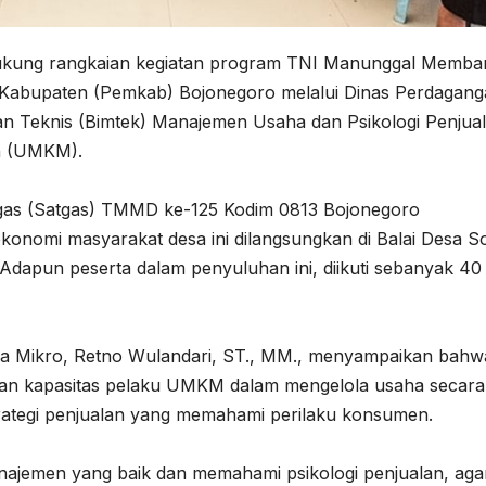
kung rangkaian kegiatan program TNI Manunggal Memb
Kabupaten (Pemkab) Bojonegoro melalui Dinas Perdagang
n Teknis (Bimtek) Manajemen Usaha dan Psikologi Penjua
ah (UMKM).
gas (Satgas) TMMD ke-125 Kodim 0813 Bojonegoro
nomi masyarakat desa ini dilangsungkan di Balai Desa S
dapun peserta dalam penyuluhan ini, diikuti sebanyak 40
ha Mikro, Retno Wulandari, ST., MM., menyampaikan bahw
tkan kapasitas pelaku UMKM dalam mengelola usaha secara
trategi penjualan yang memahami perilaku konsumen.
ajemen yang baik dan memahami psikologi penjualan, aga