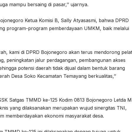
juga mampu bersaing di pasar,’’ ujarnya.
ojonegoro Ketua Komisi B, Sally Atyasasmi, bahwa DPRD
ng program-program pemberdayaan UMKM, baik melalui
ah, kami di DPRD Bojonegoro akan terus mendorong pelat
aing, peningkatan jalur perdagangan, pembangunan akses
hingga potensi daerah tidak dijual dalam bentuk barang
erah Desa Soko Kecamatan Temayang berkualitas,’’
 SSK Satgas TMMD ke-125 Kodim 0813 Bojonegoro Letda M
nis yang dilaksanakan merupakan wujud sinergitas TNI,
am memberdayakan ekonomi masyarakat desa.
m TMMD ke-125 ini dilaksanakan dengan tujuan untuk