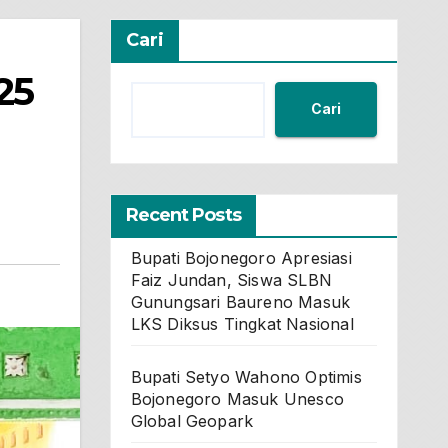
Cari
25
Cari
Recent Posts
Bupati Bojonegoro Apresiasi
Faiz Jundan, Siswa SLBN
Gunungsari Baureno Masuk
LKS Diksus Tingkat Nasional
Bupati Setyo Wahono Optimis
Bojonegoro Masuk Unesco
Global Geopark