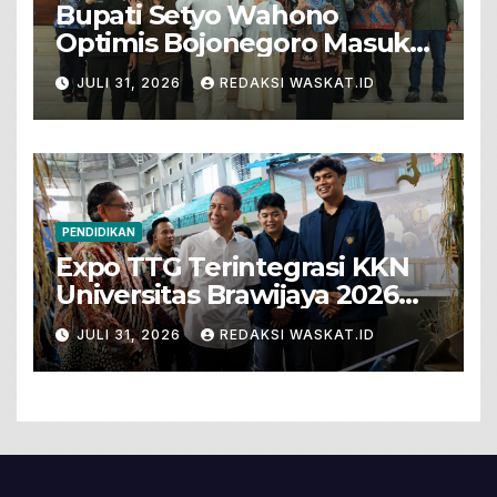
Bupati Setyo Wahono
Optimis Bojonegoro Masuk
Unesco Global Geopark
JULI 31, 2026
REDAKSI WASKAT.ID
PENDIDIKAN
Expo TTG Terintegrasi KKN
Universitas Brawijaya 2026
Hadirkan Inovasi Peternakan
JULI 31, 2026
REDAKSI WASKAT.ID
Untuk Bojonegoro