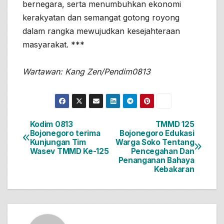
bernegara, serta menumbuhkan ekonomi
kerakyatan dan semangat gotong royong
dalam rangka mewujudkan kesejahteraan
masyarakat. ***
Wartawan: Kang Zen/Pendim0813
Kodim 0813
TMMD 125
Navigasi
Bojonegoro terima
Bojonegoro Edukasi
Kunjungan Tim
Warga Soko Tentang
pos
Wasev TMMD Ke-125
Pencegahan Dan
Penanganan Bahaya
Kebakaran