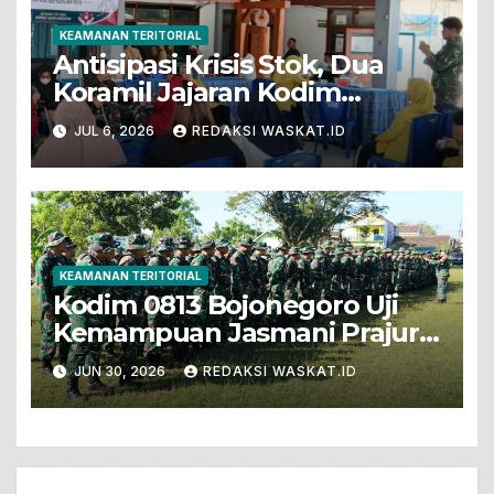
KEAMANAN TERITORIAL
Antisipasi Krisis Stok, Dua
Koramil Jajaran Kodim
Bojonegoro Gelar Bakti Sosial
JUL 6, 2026
REDAKSI WASKAT.ID
Donor Darah
KEAMANAN TERITORIAL
Kodim 0813 Bojonegoro Uji
Kemampuan Jasmani Prajurit
Dengan PSJM Sistem Blok
JUN 30, 2026
REDAKSI WASKAT.ID