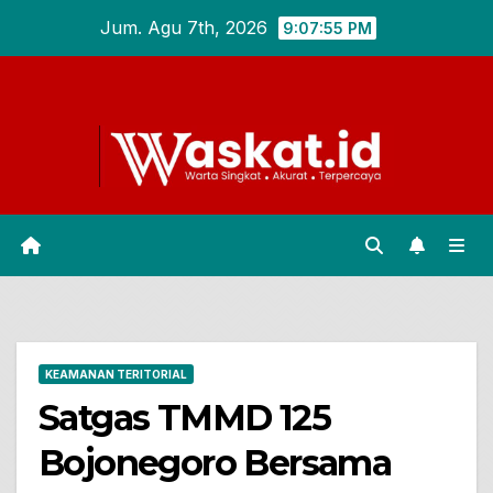
Skip
Jum. Agu 7th, 2026
9:07:55 PM
to
content
KEAMANAN TERITORIAL
Satgas TMMD 125
Bojonegoro Bersama