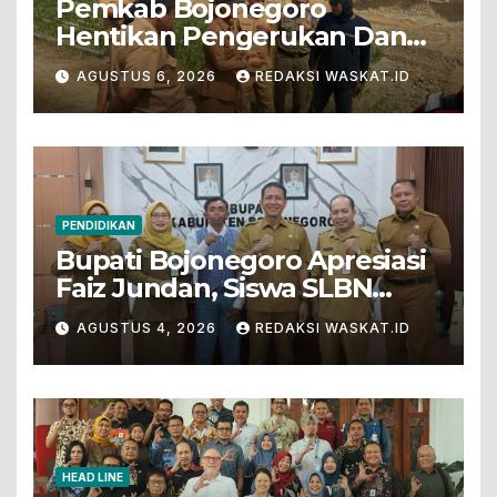
Pemkab Bojonegoro
Hentikan Pengerukan Dan
Penjualan Tanah Dari Lahan
AGUSTUS 6, 2026
REDAKSI WASKAT.ID
Pertanian
PENDIDIKAN
Bupati Bojonegoro Apresiasi
Faiz Jundan, Siswa SLBN
Gunungsari Baureno Masuk
AGUSTUS 4, 2026
REDAKSI WASKAT.ID
LKS Diksus Tingkat Nasional
HEAD LINE