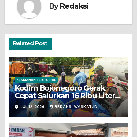
By
Redaksi
Related Post
KEAMANAN TERITORIAL
Kodim Bojonegoro Gerak
Cepat Salurkan 16 Ribu Liter
Air Bersih Untuk Warga
JUL 12, 2026
REDAKSI WASKAT.ID
Terdampak Kekeringan