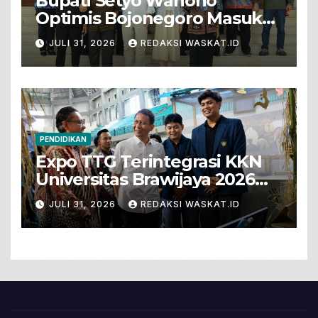
Bupati Setyo Wahono
Optimis Bojonegoro Masuk
Unesco Global Geopark
JULI 31, 2026
REDAKSI WASKAT.ID
PENDIDIKAN
Expo TTG Terintegrasi KKN
Universitas Brawijaya 2026
Hadirkan Inovasi Peternakan
JULI 31, 2026
REDAKSI WASKAT.ID
Untuk Bojonegoro