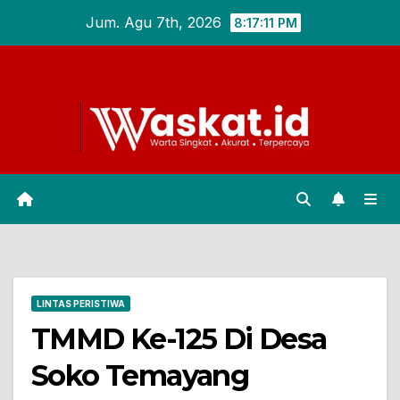
Skip
Jum. Agu 7th, 2026
8:17:12 PM
to
content
LINTAS PERISTIWA
TMMD Ke-125 Di Desa
Soko Temayang