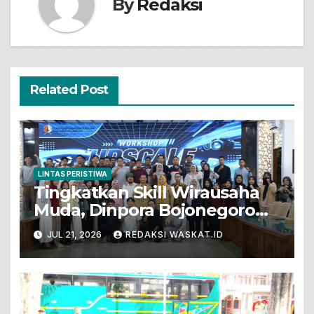
By
Redaksi
Related Post
LINTAS PERISTIWA
Tingkatkan Skill Wirausaha
Muda, Dinpora Bojonegoro
Gelar Workshop Produksi
JUL 21, 2026
REDAKSI WASKAT.ID
Video Promosi Berbasis
Ponsel