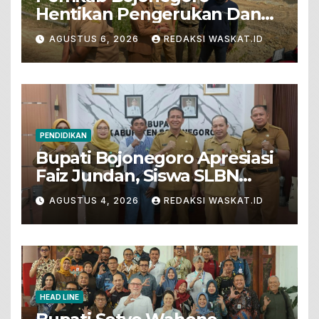
Hentikan Pengerukan Dan
Penjualan Tanah Dari Lahan
AGUSTUS 6, 2026
REDAKSI WASKAT.ID
Pertanian
PENDIDIKAN
Bupati Bojonegoro Apresiasi
Faiz Jundan, Siswa SLBN
Gunungsari Baureno Masuk
AGUSTUS 4, 2026
REDAKSI WASKAT.ID
LKS Diksus Tingkat Nasional
HEAD LINE