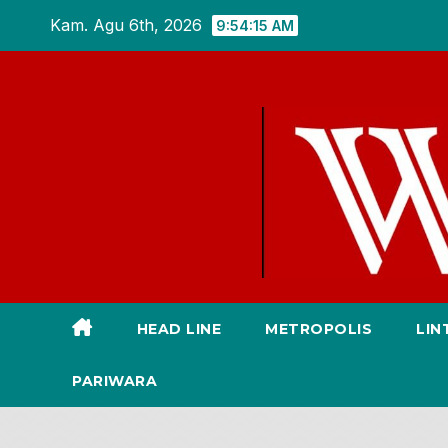
Skip
Kam. Agu 6th, 2026
9:54:16 AM
to
content
HEAD LINE
METROPOLIS
LIN
PARIWARA