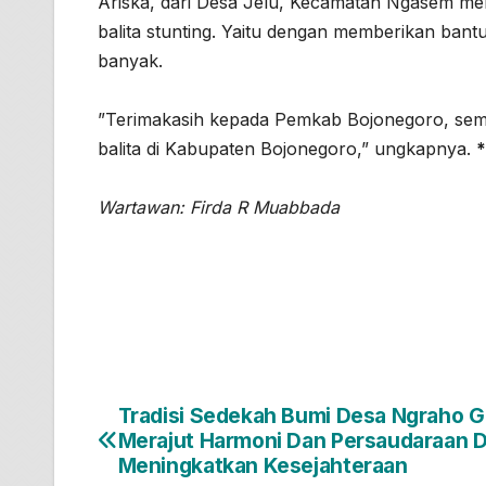
Ariska, dari Desa Jelu, Kecamatan Ngasem me
balita stunting. Yaitu dengan memberikan ba
banyak.
”Terimakasih kepada Pemkab Bojonegoro, semog
balita di Kabupaten Bojonegoro,” ungkapnya.
*
Wartawan: Firda R Muabbada
Tradisi Sedekah Bumi Desa Ngraho 
Navigasi
Merajut Harmoni Dan Persaudaraan 
pos
Meningkatkan Kesejahteraan