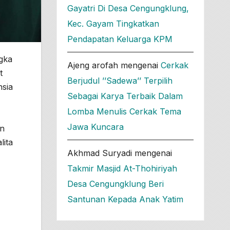
Gayatri Di Desa Cengungklung,
Kec. Gayam Tingkatkan
Pendapatan Keluarga KPM
gka
Ajeng arofah
mengenai
Cerkak
t
Berjudul ’’Sadewa’’ Terpilih
nsia
Sebagai Karya Terbaik Dalam
Lomba Menulis Cerkak Tema
Jawa Kuncara
en
lita
Akhmad Suryadi
mengenai
Takmir Masjid At-Thohiriyah
Desa Cengungklung Beri
Santunan Kepada Anak Yatim