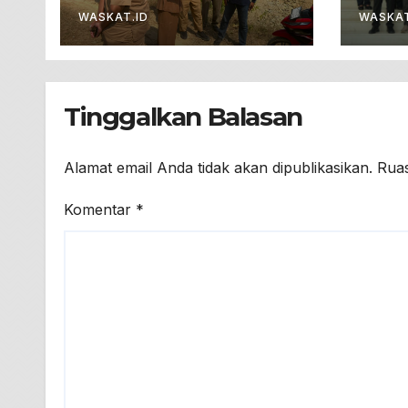
Penjualan Tanah
Geo
WASKAT.ID
WASKAT
Dari Lahan
Pertanian
Tinggalkan Balasan
Alamat email Anda tidak akan dipublikasikan.
Ruas
Komentar
*