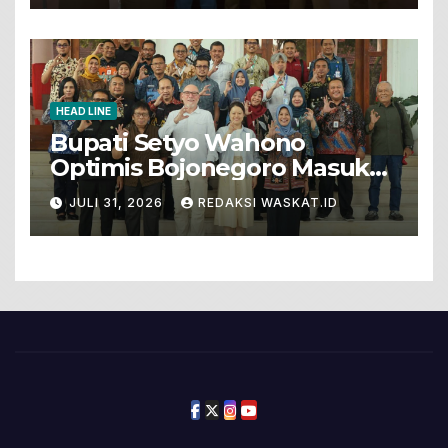
HEAD LINE
Bupati Setyo Wahono
Optimis Bojonegoro Masuk
Unesco Global Geopark
JULI 31, 2026
REDAKSI WASKAT.ID