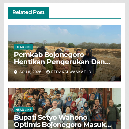
Related Post
HEAD LINE
Pemkab Bojonegoro
Hentikan Pengerukan Dan
Penjualan Tanah Dari Lahan
AGU 6, 2026
REDAKSI WASKAT.ID
Pertanian
HEAD LINE
Bupati Setyo Wahono
Optimis Bojonegoro Masuk