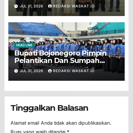
Unesco Global Geopark
JUL 31, 2026
REDAKSI WASKAT.ID
HEAD LINE
Bupati Bojonegoro Pimpin
Pelantikan Dan Sumpah
Jabatan 571 PNS Baru. Ini
JUL 31, 2026
REDAKSI WASKAT.ID
Pesannya!
Tinggalkan Balasan
Alamat email Anda tidak akan dipublikasikan.
Ruas yang wajib ditandai
*