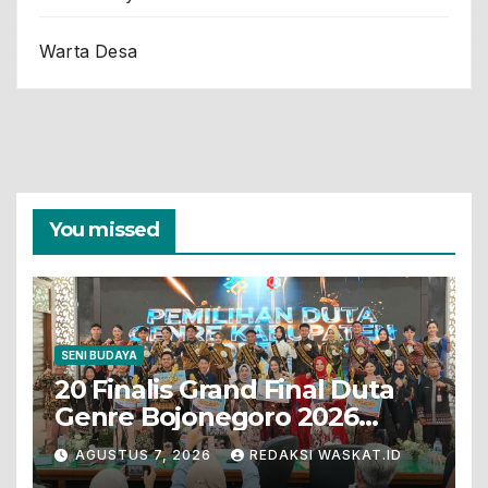
Warta Desa
You missed
SENI BUDAYA
20 Finalis Grand Final Duta
Genre Bojonegoro 2026
Tunjukkan Bakat Terbaik
AGUSTUS 7, 2026
REDAKSI WASKAT.ID