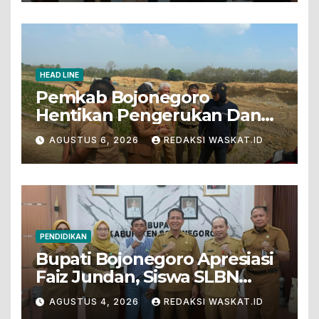
HEAD LINE
Pemkab Bojonegoro
Hentikan Pengerukan Dan
Penjualan Tanah Dari Lahan
AGUSTUS 6, 2026
REDAKSI WASKAT.ID
Pertanian
PENDIDIKAN
Bupati Bojonegoro Apresiasi
Faiz Jundan, Siswa SLBN
Gunungsari Baureno Masuk
AGUSTUS 4, 2026
REDAKSI WASKAT.ID
LKS Diksus Tingkat Nasional