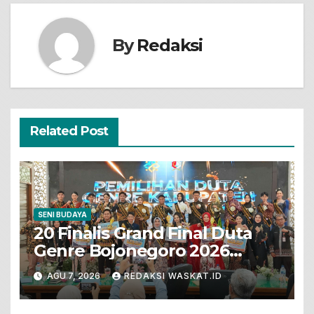
By
Redaksi
Related Post
SENI BUDAYA
20 Finalis Grand Final Duta
Genre Bojonegoro 2026
Tunjukkan Bakat Terbaik
AGU 7, 2026
REDAKSI WASKAT.ID