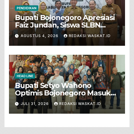
PENDIDIKAN
Bupati Bojonegoro Apresiasi
Faiz Jundan, Siswa SLBN
Gunungsari Baureno Masuk
AGUSTUS 4, 2026
REDAKSI WASKAT.ID
LKS Diksus Tingkat Nasional
HEAD LINE
Bupati Setyo Wahono
Optimis Bojonegoro Masuk
Unesco Global Geopark
JULI 31, 2026
REDAKSI WASKAT.ID