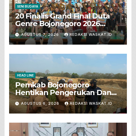
SENI BUDAYA
20 Finalis Grand Final Duta
Genre Bojonegoro 2026
Tunjukkan Bakat Terbaik
AGUSTUS 7, 2026
REDAKSI WASKAT.ID
HEAD LINE
Pemkab Bojonegoro
Hentikan Pengerukan Dan
Penjualan Tanah Dari Lahan
AGUSTUS 6, 2026
REDAKSI WASKAT.ID
Pertanian