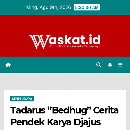
Skip
Ming. Agu 9th, 2026
5:30:31 AM
to
content
SENI BUDAYA
Tadarus ”Bedhug” Cerita
Pendek Karya Djajus