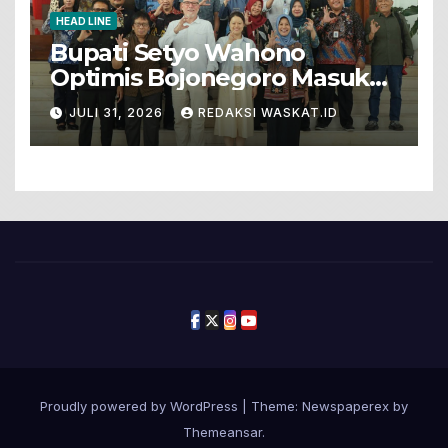
HEAD LINE
Bupati Setyo Wahono
Optimis Bojonegoro Masuk
Unesco Global Geopark
JULI 31, 2026
REDAKSI WASKAT.ID
Proudly powered by WordPress
|
Theme: Newspaperex by
Themeansar
.