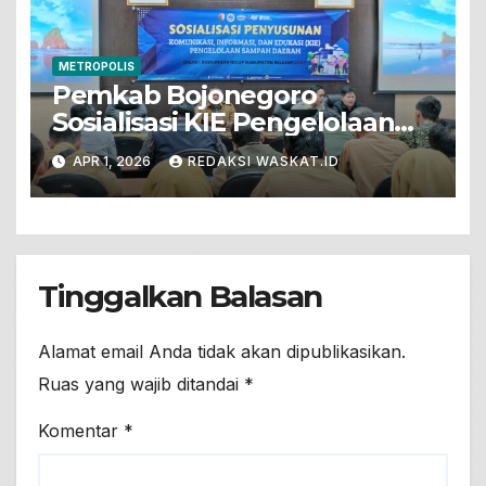
METROPOLIS
Pemkab Bojonegoro
Sosialisasi KIE Pengelolaan
Sampah
APR 1, 2026
REDAKSI WASKAT.ID
Tinggalkan Balasan
Alamat email Anda tidak akan dipublikasikan.
Ruas yang wajib ditandai
*
Komentar
*