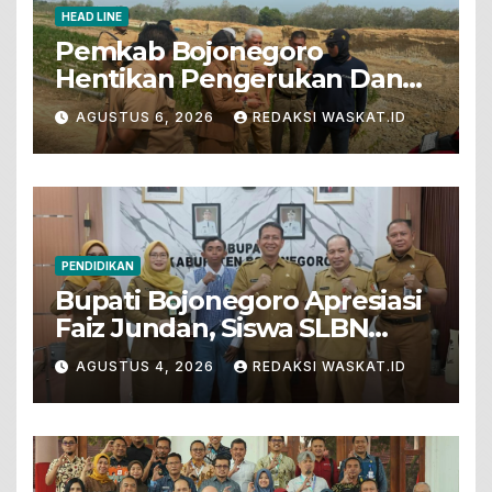
HEAD LINE
Pemkab Bojonegoro
Hentikan Pengerukan Dan
Penjualan Tanah Dari Lahan
AGUSTUS 6, 2026
REDAKSI WASKAT.ID
Pertanian
PENDIDIKAN
Bupati Bojonegoro Apresiasi
Faiz Jundan, Siswa SLBN
Gunungsari Baureno Masuk
AGUSTUS 4, 2026
REDAKSI WASKAT.ID
LKS Diksus Tingkat Nasional