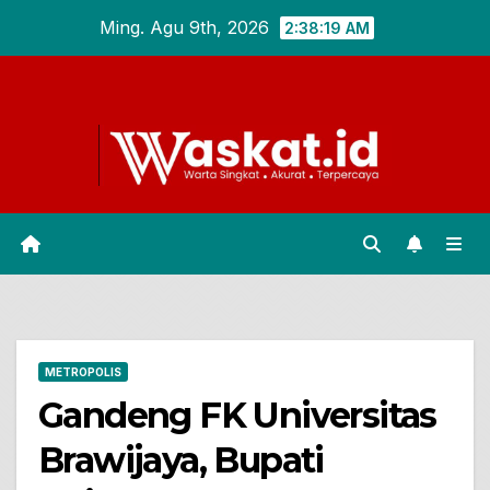
Skip
Ming. Agu 9th, 2026
2:38:20 AM
to
content
METROPOLIS
Gandeng FK Universitas
Brawijaya, Bupati