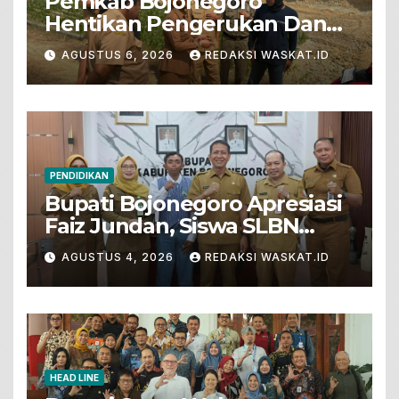
Pemkab Bojonegoro
Hentikan Pengerukan Dan
Penjualan Tanah Dari Lahan
AGUSTUS 6, 2026
REDAKSI WASKAT.ID
Pertanian
PENDIDIKAN
Bupati Bojonegoro Apresiasi
Faiz Jundan, Siswa SLBN
Gunungsari Baureno Masuk
AGUSTUS 4, 2026
REDAKSI WASKAT.ID
LKS Diksus Tingkat Nasional
HEAD LINE