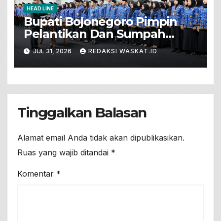
HEAD LINE
Bupati Bojonegoro Pimpin
Pelantikan Dan Sumpah
Jabatan 571 PNS Baru. Ini
JUL 31, 2026
REDAKSI WASKAT.ID
Pesannya!
Tinggalkan Balasan
Alamat email Anda tidak akan dipublikasikan.
Ruas yang wajib ditandai
*
Komentar
*