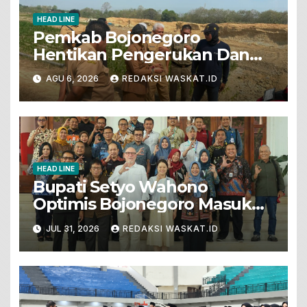
HEAD LINE
Pemkab Bojonegoro
Hentikan Pengerukan Dan
Penjualan Tanah Dari Lahan
AGU 6, 2026
REDAKSI WASKAT.ID
Pertanian
HEAD LINE
Bupati Setyo Wahono
Optimis Bojonegoro Masuk
Unesco Global Geopark
JUL 31, 2026
REDAKSI WASKAT.ID