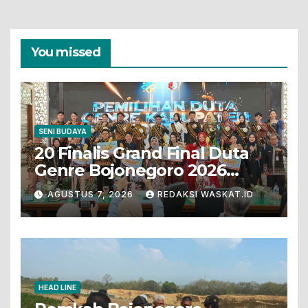
You missed
SENI BUDAYA
20 Finalis Grand Final Duta
Genre Bojonegoro 2026
Tunjukkan Bakat Terbaik
AGUSTUS 7, 2026
REDAKSI WASKAT.ID
HEAD LINE