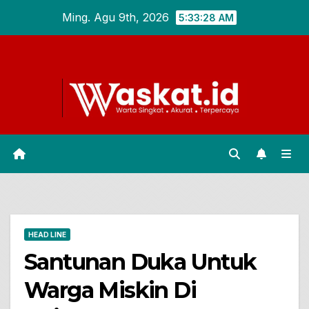
Skip
Ming. Agu 9th, 2026
5:33:29 AM
to
content
HEAD LINE
Santunan Duka Untuk
Warga Miskin Di